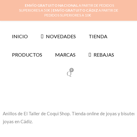
Inicio
Mi cuenta
Cuidado de tus joyas
Conócenos
Contacta
ENVÍO GRATUITO NACIONAL
A PARTIR DE PEDIDOS
SUPERIORES A 50€ |
ENVÍO GRATUITO CÁDIZ
A PARTIR DE
(
0
)
PEDIDOS SUPERIORES A 10€
INICIO
NOVEDADES
TIENDA
PRODUCTOS
MARCAS
REBAJAS
0
Anillos de El Taller de Coqui Shop. Tienda online de joyas y bisuter
joyas en Cádiz.