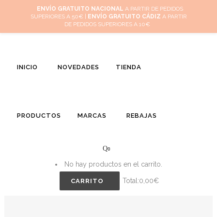
Inicio
Mi cuenta
Cuidado de tus joyas
Conócenos
Contacta
(
0
)
ENVÍO GRATUITO NACIONAL
A PARTIR DE PEDIDOS
SUPERIORES A 50€ |
ENVÍO GRATUITO CÁDIZ
A PARTIR
DE PEDIDOS SUPERIORES A 10€
INICIO
NOVEDADES
TIENDA
PRODUCTOS
MARCAS
REBAJAS
0
No hay productos en el carrito.
Total:
0,00
€
CARRITO