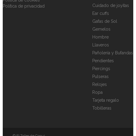
Cuidado de joyitas
Política de privacidad
Ear cuffs
Gafas de Sol
Gemelos
Hombre
Llaveros
Pañolería y Bufandas
Pendientes
Piercings
Pulseras
Relojes
Ropa
Tarjeta regalo
Tobilleras
© El Taller de Coqui