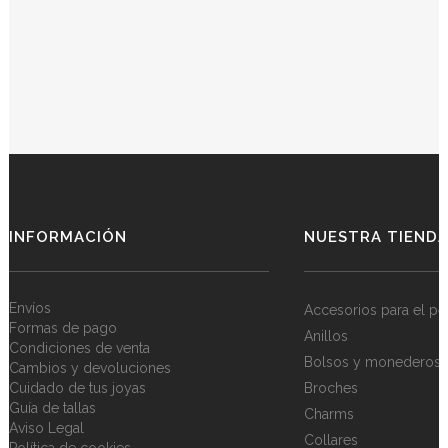
INFORMACIÓN
NUESTRA TIEND
Envíos
Accesorios para el pe
Formas de pago
Anillos
Condiciones de venta
Bolsos y monederos
Cambios y devoluciones
Cuidado de tus joyas
Broches
Guía de tallas
Charms
Aviso Legal
Collares
Política de cookies