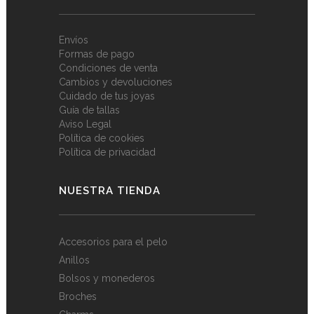
Envíos
Formas de pago
Condiciones de venta
Cambios y devoluciones
Cuidado de tus joyas
Guía de tallas
Aviso Legal
Política de cookies
Política de privacidad
NUESTRA TIENDA
Accesorios para el pelo
Anillos
Bolsos y monederos
Broches