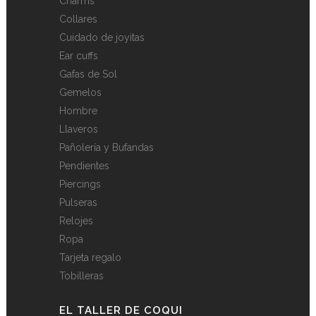
Charms
Collares
Cuidado de joyitas
Ear cuffs
Gafas de Sol
Gemelos
Hombre
Llaveros
Pañolería y Bufandas
Pendientes
Piercings
Pulseras
Relojes
Ropa
Tarjeta regalo
Tobilleras
EL TALLER DE COQUI