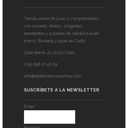
Tienda online de joyas y complementos
con encanto. Anillos, colgantes,
pendientes y pulseras de calidad a buen
precio. Bisutería y joyas en Cádiz.
Calle Barrié, 21, 11001 Cádiz
(+34) 856 17 40 84
info@eltallerdecoquishop.com
SUSCRÍBETE A LA NEWSLETTER
Email
*
Nombre