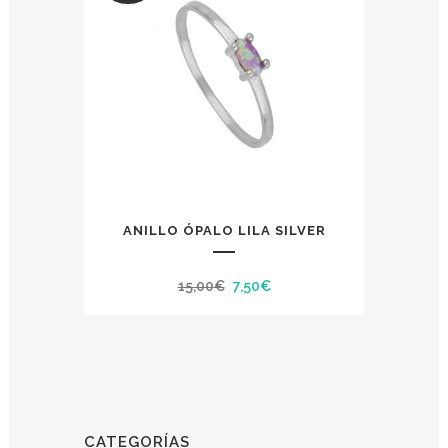
ANILLO ÓPALO LILA SILVER
El
El
15,00
€
7,50
€
precio
precio
original
actual
era:
es:
15,00€.
7,50€.
CATEGORÍAS