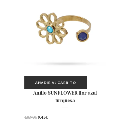
AÑADIR AL CARRITO
Anillo SUNFLOWER flor azul
turquesa
El
El
18,90
€
9,45
€
precio
precio