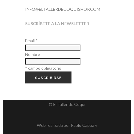
INFO@ELTALLERDECOQUISHOP.COM
SUSCRÍBETE A LA NEWSLETTER
Email
*
Nombre
*
campo obligatorio
© El Taller de Coqui
Web realizada por
Pablo Cappa
y