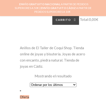
ENVÍO GRATUITO NACIONAL
A PARTIR DE PEDIDOS
0
SUPERIORES A 50€ |
ENVÍO GRATUITO CÁDIZ
A PARTIR DE
No hay productos en el carrito.
PEDIDOS SUPERIORES A 10€
Total:
0,00
€
CARRITO
Anillos de El Taller de Coqui Shop. Tienda
online de joyas y bisutería. Joyas de acero
con encanto, piedra natural. Tienda de
joyas en Cádiz.
Mostrando el resultado
Oferta