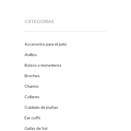
original
actual
era:
es:
18,90€.
9,45€.
CATEGORÍAS
Accesorios para el pelo
Anillos
Bolsos y monederos
Broches
Charms
Collares
Cuidado de joyitas
Ear cuffs
Gafas de Sol