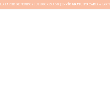
L
A PARTIR DE PEDIDOS SUPERIORES A 50€ |
ENVÍO GRATUITO CÁDIZ
A PARTI