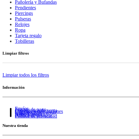
Pañolería y Bufandas
Pendientes
Piercings
Pulseras
Relojes
Ropa
Tarjeta regalo
Tobilleras
Limpiar filtros
Limpiar todos los filtros
Información
Envíos
Formas de pago
Condiciones de venta
Cambios y devoluciones
Cuidado de tus joyas
Guía de tallas
Aviso Legal
Política de cookies
Política de privacidad
Nuestra tienda