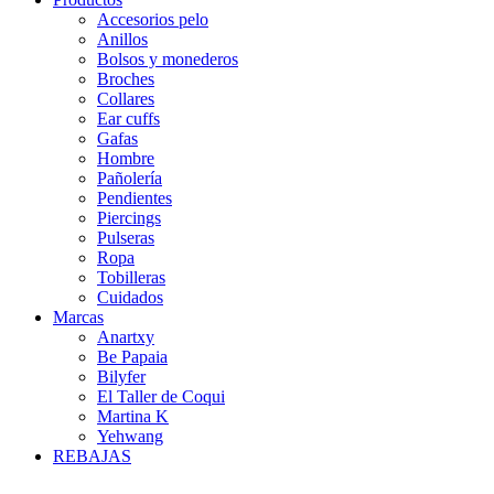
Accesorios pelo
Anillos
Bolsos y monederos
Broches
Collares
Ear cuffs
Gafas
Hombre
Pañolería
Pendientes
Piercings
Pulseras
Ropa
Tobilleras
Cuidados
Marcas
Anartxy
Be Papaia
Bilyfer
El Taller de Coqui
Martina K
Yehwang
REBAJAS