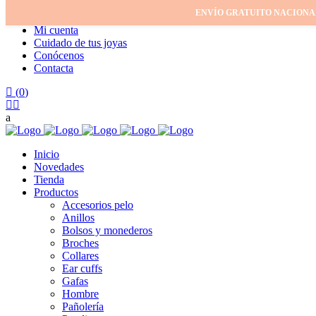
ENVÍO GRATUITO NACIONA
Inicio
Mi cuenta
Cuidado de tus joyas
Conócenos
Contacta
(
0
)
Inicio
Novedades
Tienda
Productos
Accesorios pelo
Anillos
Bolsos y monederos
Broches
Collares
Ear cuffs
Gafas
Hombre
Pañolería