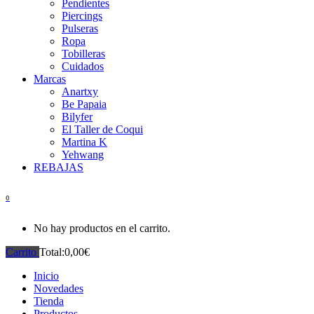
Pendientes
Piercings
Pulseras
Ropa
Tobilleras
Cuidados
Marcas
Anartxy
Be Papaia
Bilyfer
El Taller de Coqui
Martina K
Yehwang
REBAJAS
0
No hay productos en el carrito.
Carrito
Total:
0,00
€
Inicio
Novedades
Tienda
Productos