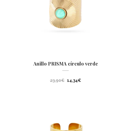
Anillo PRISMA círculo verde
El
El
23,90
€
14,34
€
precio
precio
original
actual
era:
es:
23,90€.
14,34€.