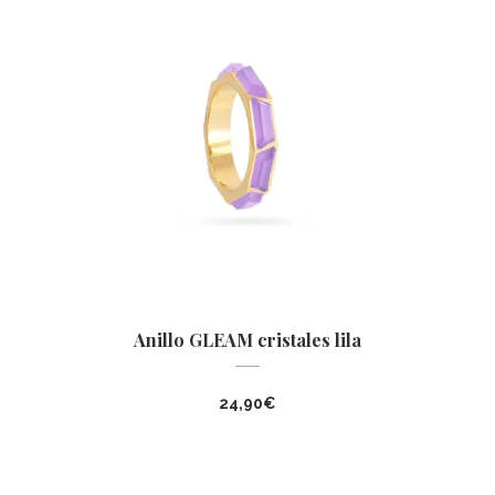
era:
es:
16,90€.
13,90€.
Anillo GLEAM cristales lila
24,90
€