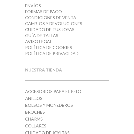
Rojo / Fucsia
1
ENVÍOS
FORMAS DE PAGO
CONDICIONES DE VENTA
Turquesa
1
CAMBIOS Y DEVOLUCIONES
CUIDADO DE TUS JOYAS
Verde Agua
1
GUÍA DE TALLAS
AVISO LEGAL
POLÍTICA DE COOKIES
POLÍTICA DE PRIVACIDAD
NUESTRA TIENDA
ACCESORIOS PARA EL PELO
ANILLOS
BOLSOS Y MONEDEROS
BROCHES
CHARMS
COLLARES
CUIDADO DE JOYITAS