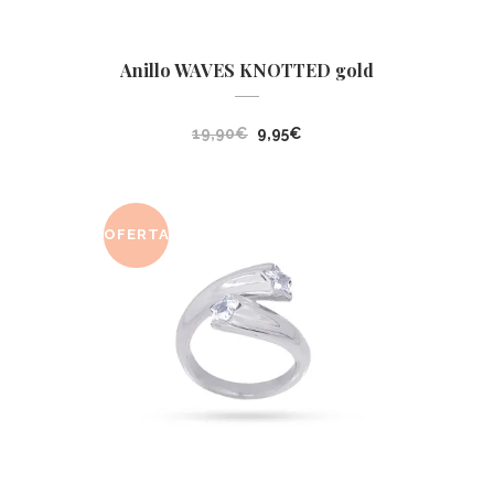
Anillo WAVES KNOTTED gold
El
El
19,90
€
9,95
€
precio
precio
original
actual
era:
es:
OFERTA
19,90€.
9,95€.