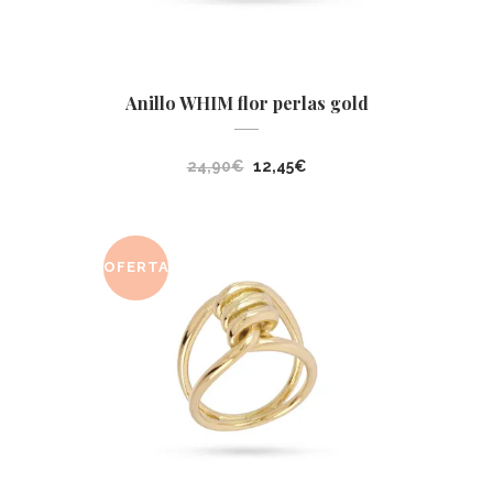
Anillo WHIM flor perlas gold
El
El
24,90
€
12,45
€
precio
precio
original
actual
era:
es:
OFERTA
24,90€.
12,45€.