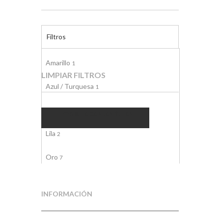
Filtros
Amarillo
1
LIMPIAR FILTROS
Azul / Turquesa
1
Blanco
1
Limpiar todos los filtros
Lila
2
Oro
7
Oro / Plata
1
INFORMACIÓN
Plata
2