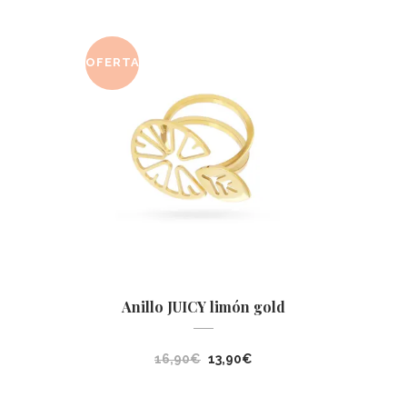
OFERTA
Anillo JUICY limón gold
El
El
16,90
€
13,90
€
precio
precio
original
actual