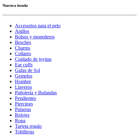
Nuestra tienda
Accesorios para el pelo
Anillos
Bolsos y monederos
Broches
Charms
Collares
Cuidado de joyitas
Ear cuffs
Gafas de Sol
Gemelos
Hombre
Llaveros
Pañolería y Bufandas
Pendientes
Piercings
Pulseras
Relojes
Ropa
Tarjeta regalo
Tobilleras