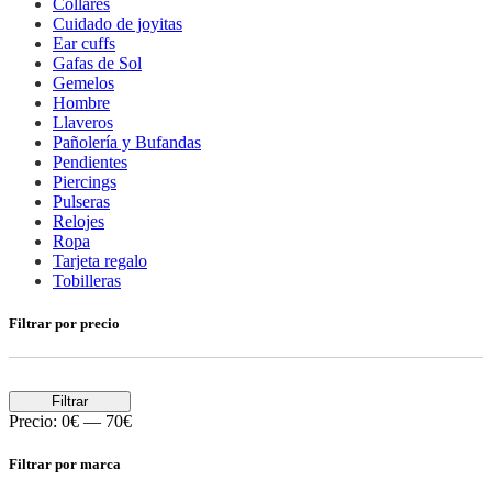
Collares
Cuidado de joyitas
Ear cuffs
Gafas de Sol
Gemelos
Hombre
Llaveros
Pañolería y Bufandas
Pendientes
Piercings
Pulseras
Relojes
Ropa
Tarjeta regalo
Tobilleras
Filtrar por precio
Filtrar
Precio:
0€
—
70€
Filtrar por marca