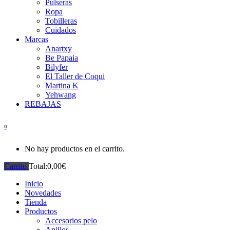
Pulseras
Ropa
Tobilleras
Cuidados
Marcas
Anartxy
Be Papaia
Bilyfer
El Taller de Coqui
Martina K
Yehwang
REBAJAS
0
No hay productos en el carrito.
Carrito
Total:
0,00
€
Inicio
Novedades
Tienda
Productos
Accesorios pelo
Anillos