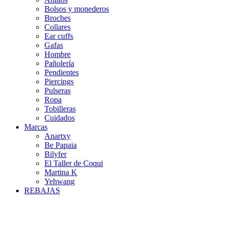
Bolsos y monederos
Broches
Collares
Ear cuffs
Gafas
Hombre
Pañolería
Pendientes
Piercings
Pulseras
Ropa
Tobilleras
Cuidados
Marcas
Anartxy
Be Papaia
Bilyfer
El Taller de Coqui
Martina K
Yehwang
REBAJAS