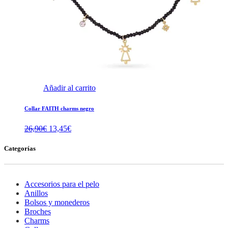
Añadir al carrito
Collar FAITH charms negro
El
El
26,90
€
13,45
€
precio
precio
original
actual
Categorías
era:
es:
26,90€.
13,45€.
Accesorios para el pelo
Anillos
Bolsos y monederos
Broches
Charms