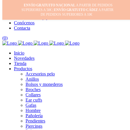
ENVÍO GRATUITO NACIONAL
A PARTIR DE PEDIDOS
Inicio
SUPERIORES A 50€ |
ENVÍO GRATUITO CÁDIZ
A PARTIR
Mi cuenta
DE PEDIDOS SUPERIORES A 10€
Cuidado de tus joyas
Conócenos
Contacta
(
0
)
Inicio
Novedades
Tienda
Productos
Accesorios pelo
Anillos
Bolsos y monederos
Broches
Collares
Ear cuffs
Gafas
Hombre
Pañolería
Pendientes
Piercings