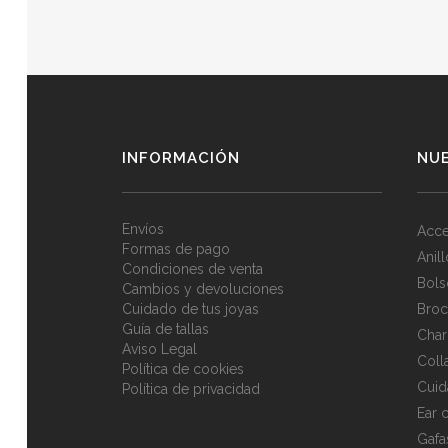
INFORMACIÓN
NU
Envíos
Acce
Formas de pago
Anil
Condiciones de venta
Bols
Cambios y devoluciones
Cuidado de tus joyas
Broc
Guía de tallas
Cha
Aviso Legal
Coll
Política de cookies
Cuid
Política de privacidad
Ear c
Gafa