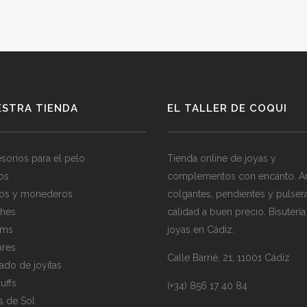
ESTRA TIENDA
EL TALLER DE COQUI
sorios para el pelo
Tienda online de joyas y
los
complementos con encanto. Ani
os y monederos
colgantes, pendientes y pulser
hes
calidad a buen precio. Bisutería
rms
joyas en Cádiz.
ares
Calle Barrié, 21, 11001 Cádiz
ado de joyitas
uffs
(+34) 856 17 40 84
s de Sol