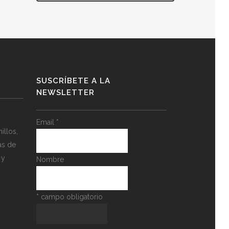
SUSCRÍBETE A LA
NEWSLETTER
Email
*
llos,
as de
 y
Nombre
*
campo obligatorio