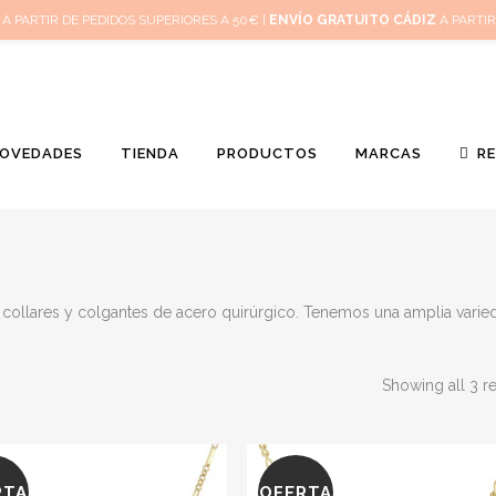
Inicio
Mi 
A PARTIR DE PEDIDOS SUPERIORES A 50€ |
ENVÍO GRATUITO CÁDIZ
A PARTIR
OVEDADES
TIENDA
PRODUCTOS
MARCAS
R
e collares y colgantes de acero quirúrgico. Tenemos una amplia varie
Showing all 3 re
RTA
OFERTA