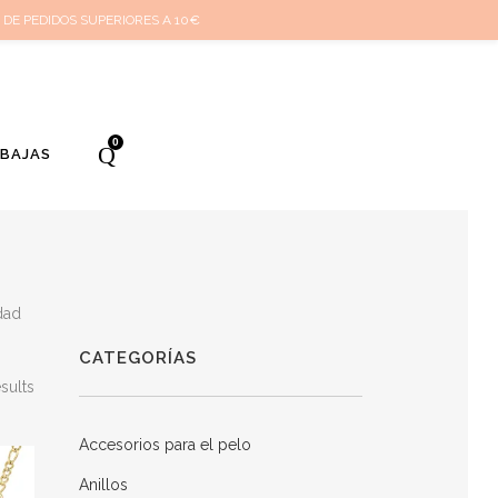
cuenta
Cuidado de tus joyas
Conócenos
Contacta
(
0
)
 DE PEDIDOS SUPERIORES A 10€
0
EBAJAS
dad
CATEGORÍAS
sults
Accesorios para el pelo
Anillos