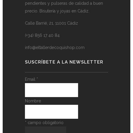
pendientes y pulseras de calidad a buen
precio. Bisutería y joyas en Cádiz.
Calle Barrié, 21, 11001 Cádiz
(+34) 856 17 40 84
info@eltallerdecoquishop.com
SUSCRÍBETE A LA NEWSLETTER
Email
*
Nombre
*
campo obligatorio