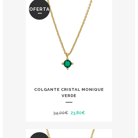
OFERTA
COLGANTE CRISTAL MONIQUE
VERDE
El
El
34,00
€
23,80
€
precio
precio
original
actual
era:
es: