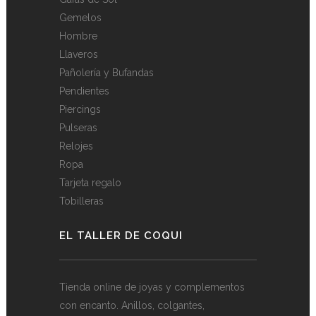
Gemelos
Hombre
Llaveros
Pañolería y Bufandas
Pendientes
Piercings
Pulseras
Relojes
Ropa
Tarjeta regalo
Tobilleras
EL TALLER DE COQUI
Tienda online de joyas y complementos
con encanto. Anillos, colgantes,