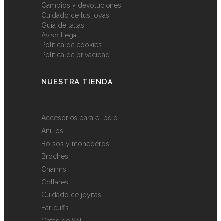
Cambios y devoluciones
Cuidado de tus joyas
Guía de tallas
Aviso Legal
Política de cookies
Política de privacidad
NUESTRA TIENDA
Accesorios para el pelo
Anillos
Bolsos y monederos
Broches
Charms
Collares
Cuidado de joyitas
Ear cuffs
Gafas de Sol