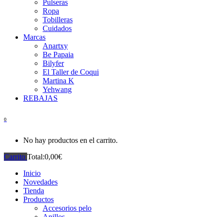
Pulseras
Ropa
Tobilleras
Cuidados
Marcas
Anartxy
Be Papaia
Bilyfer
El Taller de Coqui
Martina K
Yehwang
REBAJAS
0
No hay productos en el carrito.
Carrito
Total:
0,00
€
Inicio
Novedades
Tienda
Productos
Accesorios pelo
Anillos