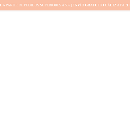
L
A PARTIR DE PEDIDOS SUPERIORES A 50€ |
ENVÍO GRATUITO CÁDIZ
A PARTI