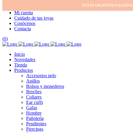
ENVÍO GRATUITO NACIONA
Inicio
Mi cuenta
Cuidado de tus joyas
Conócenos
Contacta
(
0
)
Inicio
Novedades
Tienda
Productos
Accesorios pelo
Anillos
Bolsos y monederos
Broches
Collares
Ear cuffs
Gafas
Hombre
Pañolería
Pendientes
Piercings