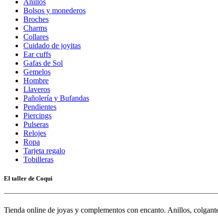
Anillos
Bolsos y monederos
Broches
Charms
Collares
Cuidado de joyitas
Ear cuffs
Gafas de Sol
Gemelos
Hombre
Llaveros
Pañolería y Bufandas
Pendientes
Piercings
Pulseras
Relojes
Ropa
Tarjeta regalo
Tobilleras
El taller de Coqui
Tienda online de joyas y complementos con encanto. Anillos, colgantes