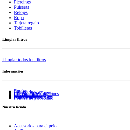
Piercings
Pulseras
Relojes
Ropa
Tarjeta regalo
Tobilleras
Limpiar filtros
Limpiar todos los filtros
Información
Envíos
Formas de pago
Condiciones de venta
Cambios y devoluciones
Cuidado de tus joyas
Guía de tallas
Aviso Legal
Política de cookies
Política de privacidad
Nuestra tienda
Accesorios para el pelo