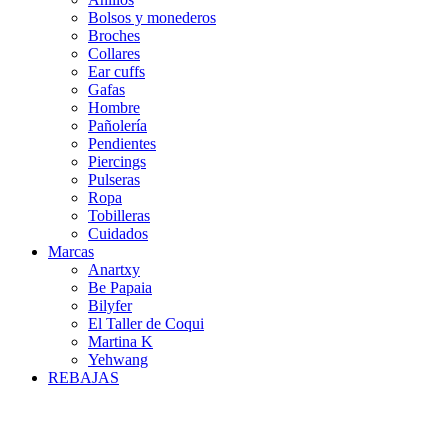
Bolsos y monederos
Broches
Collares
Ear cuffs
Gafas
Hombre
Pañolería
Pendientes
Piercings
Pulseras
Ropa
Tobilleras
Cuidados
Marcas
Anartxy
Be Papaia
Bilyfer
El Taller de Coqui
Martina K
Yehwang
REBAJAS