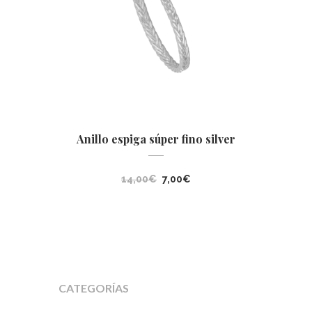
Anillo espiga súper fino silver
El
El
14,00
€
7,00
€
precio
precio
original
actual
era:
es:
14,00€.
7,00€.
CATEGORÍAS