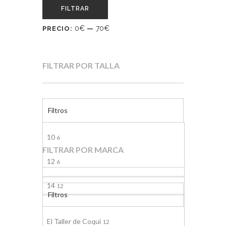
FILTRAR
0€
70€
PRECIO:
—
FILTRAR POR TALLA
Filtros
10
6
FILTRAR POR MARCA
12
6
14
12
Filtros
16
12
El Taller de Coqui
12