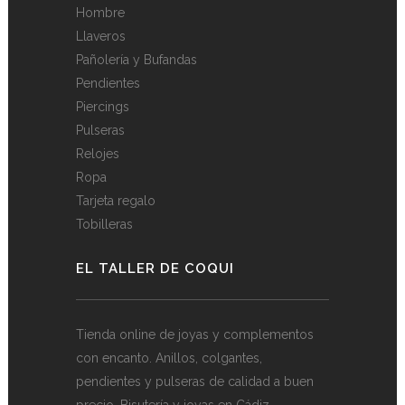
Hombre
Llaveros
Pañolería y Bufandas
Pendientes
Piercings
Pulseras
Relojes
Ropa
Tarjeta regalo
Tobilleras
EL TALLER DE COQUI
Tienda online de joyas y complementos
con encanto. Anillos, colgantes,
pendientes y pulseras de calidad a buen
precio. Bisutería y joyas en Cádiz.