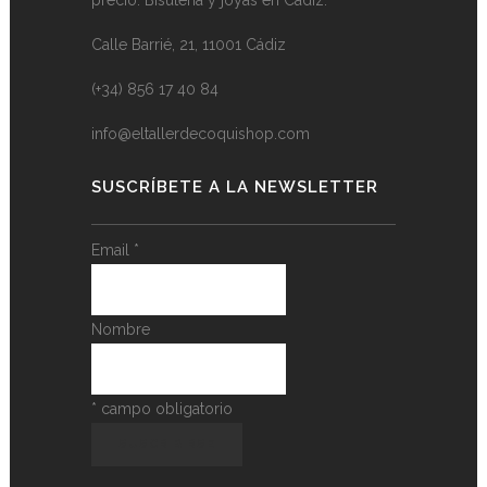
Calle Barrié, 21, 11001 Cádiz
(+34) 856 17 40 84
info@eltallerdecoquishop.com
SUSCRÍBETE A LA NEWSLETTER
Email
*
Nombre
*
campo obligatorio