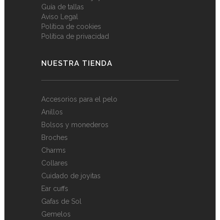
Guía de tallas
Aviso Legal
Política de cookies
Política de privacidad
NUESTRA TIENDA
Accesorios para el pelo
Anillos
Bolsos y monederos
Broches
Charms
Collares
Cuidado de joyitas
Ear cuffs
Gafas de Sol
Gemelos