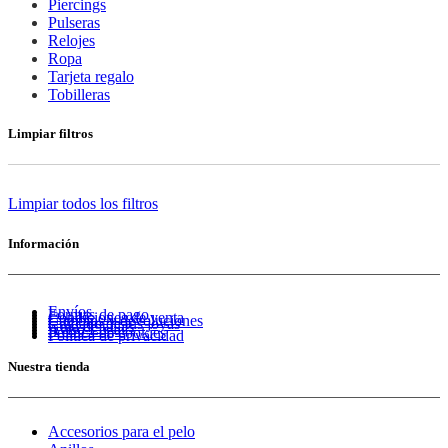
Piercings
Pulseras
Relojes
Ropa
Tarjeta regalo
Tobilleras
Limpiar filtros
Limpiar todos los filtros
Información
Envíos
Formas de pago
Condiciones de venta
Cambios y devoluciones
Cuidado de tus joyas
Guía de tallas
Aviso Legal
Política de cookies
Política de privacidad
Nuestra tienda
Accesorios para el pelo