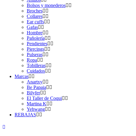
Bolsos y monederos
Broches
Collares
Ear cuffs
Gafas
Hombre
Pañolería
Pendientes
Piercings
Pulseras
Ropa
Tobilleras
Cuidados
Marcas
Anartxy
Be Papaia
Bilyfer
El Taller de Coqui
Martina K
Yehwang
REBAJAS