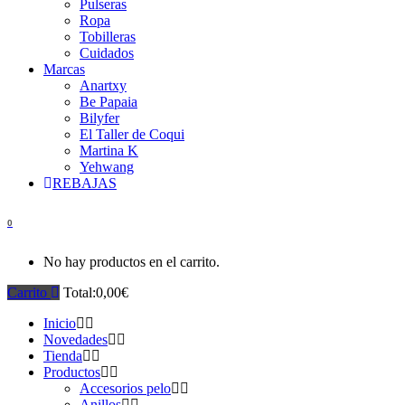
Pulseras
Ropa
Tobilleras
Cuidados
Marcas
Anartxy
Be Papaia
Bilyfer
El Taller de Coqui
Martina K
Yehwang
REBAJAS
0
No hay productos en el carrito.
Carrito
Total:
0,00
€
Inicio
Novedades
Tienda
Productos
Accesorios pelo
Anillos