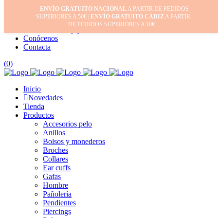
ENVÍO GRATUITO NACIONAL
A PARTIR DE PEDIDOS
Inicio
SUPERIORES A 50€ |
ENVÍO GRATUITO CÁDIZ
A PARTIR
Mi cuenta
DE PEDIDOS SUPERIORES A 10€
Cuidado de tus joyas
Conócenos
Contacta
(
0
)
Inicio
Novedades
Tienda
Productos
Accesorios pelo
Anillos
Bolsos y monederos
Broches
Collares
Ear cuffs
Gafas
Hombre
Pañolería
Pendientes
Piercings