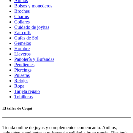
Anillos
Bolsos y monederos
Broches
Charms
Collares
Cuidado de joyitas
Ear cuffs
Gafas de Sol
Gemelos
Hombre
Llaveros
Pañolería y Bufandas
Pendientes
Piercings
Pulseras
Relojes
Ropa
Tarjeta regalo
Tobilleras
El taller de Coqui
Tienda online de joyas y complementos con encanto. Anillos,
colgantes, pendientes y pulseras de calidad a buen precio. Bisutería