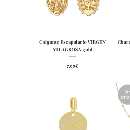
Colgante Escapulario VIRGEN
Cha
MILAGROSA gold
7,00
€
SI
STO