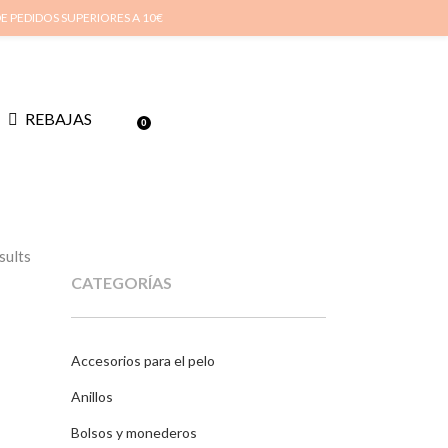
cuenta
Cuidado de tus joyas
Conócenos
Contacta
(
0
)
DE PEDIDOS SUPERIORES A 10€
REBAJAS
0
sults
CATEGORÍAS
Accesorios para el pelo
Anillos
Bolsos y monederos