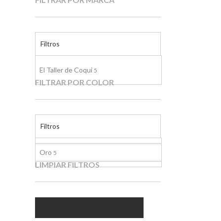
Filtros
El Taller de Coqui
5
FILTRAR POR COLOR
Filtros
Oro
5
LIMPIAR FILTROS
Limpiar todos los filtros