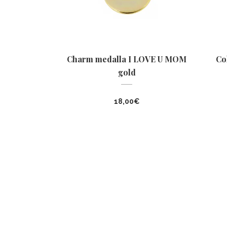
Charm medalla I LOVE U MOM
Co
gold
18,00
€