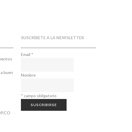
SUSCRÍBETE A LA NEWSLETTER
Email
*
ementos
 a buen
Nombre
.
*
campo obligatorio
P.CO