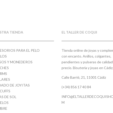
STRA TIENDA
EL TALLER DE COQUI
ESORIOS PARA EL PELO
Tienda online de joyas y compl
LLOS
con encanto. Anillos, colgantes,
SOS Y MONEDEROS
pendientes y pulseras de calidad
CHES
precio. Bisutería y joyas en Cádiz
RMS
Calle Barrié, 21, 11001 Cádiz
LARES
DADO DE JOYITAS
(+34) 856 17 40 84
 CUFFS
INFO@ELTALLERDECOQUISHO
AS DE SOL
M
ELOS
BRE