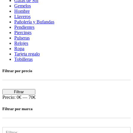
Gafas de Sol
Gemelos
Hombre
Llaveros
Pañolería y Bufandas
Pendientes
Piercings
Pulseras
Relojes
Ropa
Tarjeta regalo
Tobilleras
Filtrar por precio
Filtrar
Precio:
0€
—
70€
Filtrar por marca
Filtros