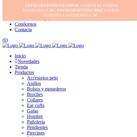
ENVÍO GRATUITO NACIONAL
A PARTIR DE PEDIDOS
Inicio
SUPERIORES A 50€ |
ENVÍO GRATUITO CÁDIZ
A PARTIR
Mi cuenta
DE PEDIDOS SUPERIORES A 10€
Cuidado de tus joyas
Conócenos
Contacta
(
0
)
Inicio
Novedades
Tienda
Productos
Accesorios pelo
Anillos
Bolsos y monederos
Broches
Collares
Ear cuffs
Gafas
Hombre
Pañolería
Pendientes
Piercings