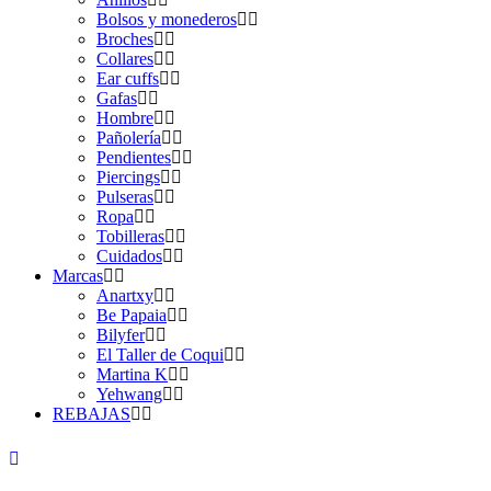
Bolsos y monederos
Broches
Collares
Ear cuffs
Gafas
Hombre
Pañolería
Pendientes
Piercings
Pulseras
Ropa
Tobilleras
Cuidados
Marcas
Anartxy
Be Papaia
Bilyfer
El Taller de Coqui
Martina K
Yehwang
REBAJAS