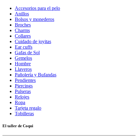
Accesorios para el pelo
Anillos
Bolsos y monederos
Broches
Charms
Collares
Cuidado de joyitas
Ear cuffs
Gafas de Sol
Gemelos
Hombre
Llaveros
Pañolería y Bufandas
Pendientes
Piercings
Pulseras
Relojes
Ropa
Tarjeta regalo
Tobilleras
El taller de Coqui