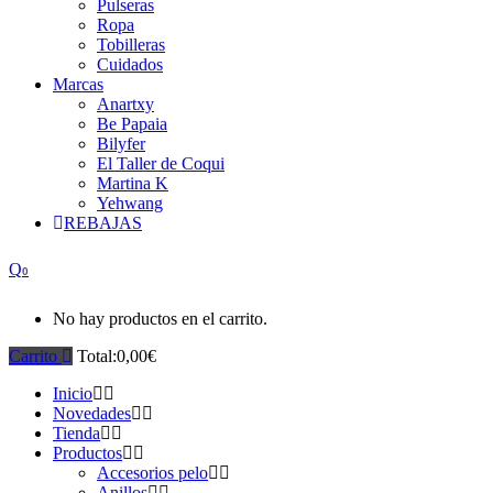
Pulseras
Ropa
Tobilleras
Cuidados
Marcas
Anartxy
Be Papaia
Bilyfer
El Taller de Coqui
Martina K
Yehwang
REBAJAS
0
No hay productos en el carrito.
Carrito
Total:
0,00
€
Inicio
Novedades
Tienda
Productos
Accesorios pelo
Anillos