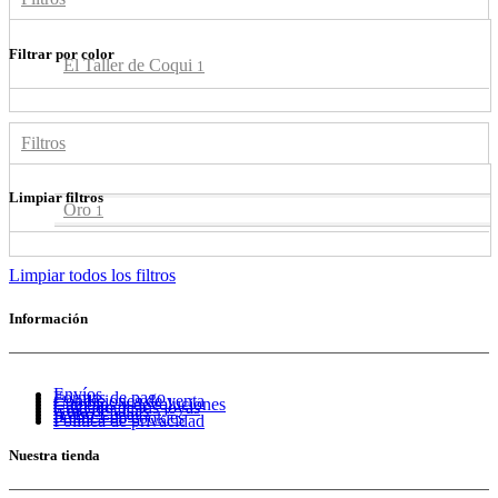
Filtrar por color
El Taller de Coqui
1
Filtros
Limpiar filtros
Oro
1
Limpiar todos los filtros
Información
Envíos
Formas de pago
Condiciones de venta
Cambios y devoluciones
Cuidado de tus joyas
Guía de tallas
Aviso Legal
Política de cookies
Política de privacidad
Nuestra tienda