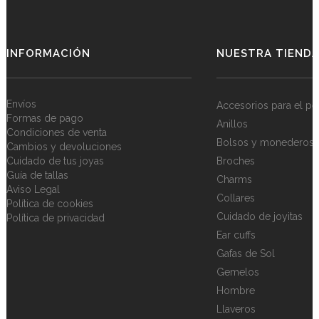
INFORMACIÓN
NUESTRA TIEND
Envíos
Accesorios para el pe
Formas de pago
Anillos
Condiciones de venta
Bolsos y monederos
Cambios y devoluciones
Cuidado de tus joyas
Broches
Guía de tallas
Charms
Aviso Legal
Collares
Política de cookies
Cuidado de joyitas
Política de privacidad
Ear cuffs
Gafas de Sol
Gemelos
Hombre
Llaveros