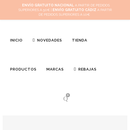
Inicio
Mi cuenta
Cuidado de tus joyas
Conócenos
Contacta
ENVÍO GRATUITO NACIONAL
A PARTIR DE PEDIDOS
SUPERIORES A 50€ |
ENVÍO GRATUITO CÁDIZ
A PARTIR
(
0
)
DE PEDIDOS SUPERIORES A 10€
INICIO
NOVEDADES
TIENDA
PRODUCTOS
MARCAS
REBAJAS
0