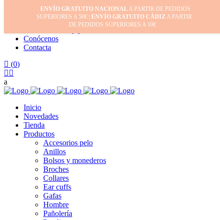
ENVÍO GRATUITO NACIONAL
A PARTIR DE PEDIDOS
Inicio
SUPERIORES A 50€ |
ENVÍO GRATUITO CÁDIZ
A PARTIR
Mi cuenta
DE PEDIDOS SUPERIORES A 10€
Cuidado de tus joyas
Conócenos
Contacta
(
0
)
Inicio
Novedades
Tienda
Productos
Accesorios pelo
Anillos
Bolsos y monederos
Broches
Collares
Ear cuffs
Gafas
Hombre
Pañolería