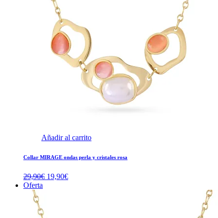
Añadir al carrito
Collar MIRAGE ondas perla y cristales rosa
El
El
29,90
€
19,90
€
precio
precio
Oferta
original
actual
era:
es:
29,90€.
19,90€.