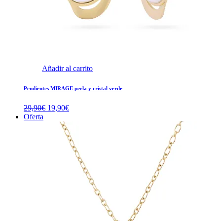
Añadir al carrito
Pendientes MIRAGE perla y cristal verde
El
El
29,90
€
19,90
€
precio
precio
Oferta
original
actual
era:
es:
29,90€.
19,90€.