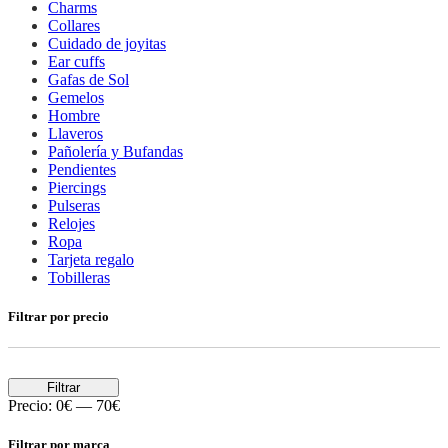
Charms
Collares
Cuidado de joyitas
Ear cuffs
Gafas de Sol
Gemelos
Hombre
Llaveros
Pañolería y Bufandas
Pendientes
Piercings
Pulseras
Relojes
Ropa
Tarjeta regalo
Tobilleras
Filtrar por precio
Filtrar
Precio:
0€
—
70€
Filtrar por marca