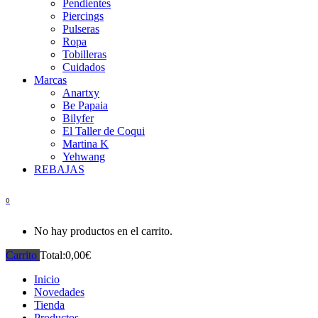
Pendientes
Piercings
Pulseras
Ropa
Tobilleras
Cuidados
Marcas
Anartxy
Be Papaia
Bilyfer
El Taller de Coqui
Martina K
Yehwang
REBAJAS
0
No hay productos en el carrito.
Carrito
Total:
0,00
€
Inicio
Novedades
Tienda
Productos