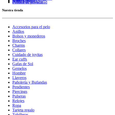
Aviso Legal
Política de cookies
Política de privacidad
Nuestra tienda
Accesorios para el pelo
Anillos
Bolsos y monederos
Broches
Charms
Collares
Cuidado de joyitas
Ear cuffs
Gafas de Sol
Gemelos
Hombre
Llaveros
Pañolería y Bufandas
Pendientes
Piercings
Pulseras
Relojes
Ropa
Tarjeta regalo
Tobilleras