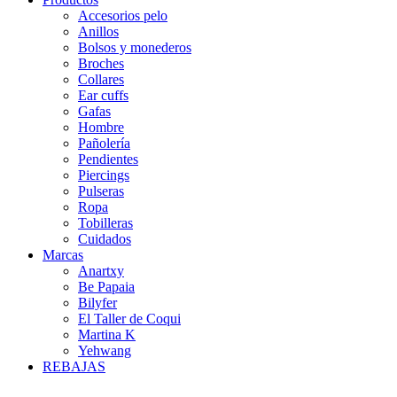
Accesorios pelo
Anillos
Bolsos y monederos
Broches
Collares
Ear cuffs
Gafas
Hombre
Pañolería
Pendientes
Piercings
Pulseras
Ropa
Tobilleras
Cuidados
Marcas
Anartxy
Be Papaia
Bilyfer
El Taller de Coqui
Martina K
Yehwang
REBAJAS