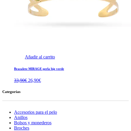
Añadir al carrito
Brazalete MIRAGE perla big verde
El
El
33,90
€
26,90
€
precio
precio
original
actual
Categorías
era:
es:
33,90€.
26,90€.
Accesorios para el pelo
Anillos
Bolsos y monederos
Broches