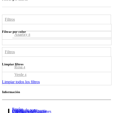
Filtros
Filtrar por color
Anartxy
8
Filtros
Limpiar filtros
Rosa
4
Verde
4
Limpiar todos los filtros
Información
Envíos
Formas de pago
Condiciones de venta
Cambios y devoluciones
Cuidado de tus joyas
Guía de tallas