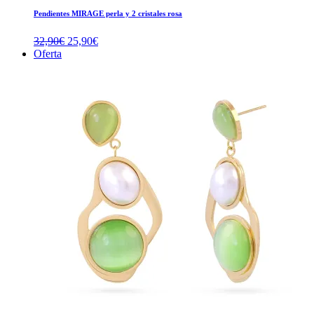
Pendientes MIRAGE perla y 2 cristales rosa
El
El
32,90
€
25,90
€
precio
precio
Oferta
original
actual
era:
es:
32,90€.
25,90€.