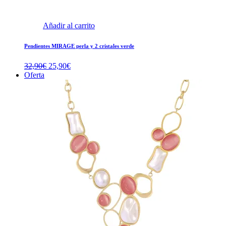
Añadir al carrito
Pendientes MIRAGE perla y 2 cristales verde
El
El
32,90
€
25,90
€
precio
precio
Oferta
original
actual
era:
es:
32,90€.
25,90€.