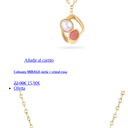
Añadir al carrito
Colgante MIRAGE perla y cristal rosa
El
El
22,90
€
15,90
€
precio
precio
Oferta
original
actual
era:
es:
22,90€.
15,90€.