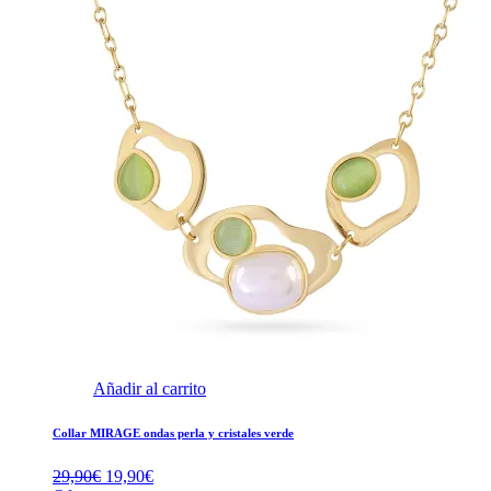
Añadir al carrito
Collar MIRAGE ondas perla y cristales verde
El
El
29,90
€
19,90
€