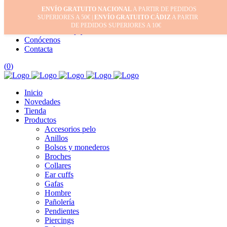
ENVÍO GRATUITO NACIONAL
A PARTIR DE PEDIDOS
Inicio
SUPERIORES A 50€ |
ENVÍO GRATUITO CÁDIZ
A PARTIR
Mi cuenta
DE PEDIDOS SUPERIORES A 10€
Cuidado de tus joyas
Conócenos
Contacta
(
0
)
Inicio
Novedades
Tienda
Productos
Accesorios pelo
Anillos
Bolsos y monederos
Broches
Collares
Ear cuffs
Gafas
Hombre
Pañolería
Pendientes
Piercings