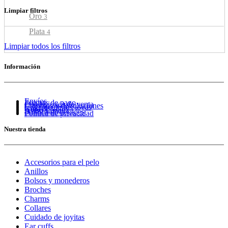
Limpiar filtros
Oro
3
Plata
4
Limpiar todos los filtros
Información
Envíos
Formas de pago
Condiciones de venta
Cambios y devoluciones
Cuidado de tus joyas
Guía de tallas
Aviso Legal
Política de cookies
Política de privacidad
Nuestra tienda
Accesorios para el pelo
Anillos
Bolsos y monederos
Broches
Charms
Collares
Cuidado de joyitas
Ear cuffs