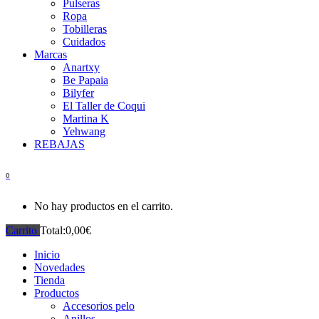
Pulseras
Ropa
Tobilleras
Cuidados
Marcas
Anartxy
Be Papaia
Bilyfer
El Taller de Coqui
Martina K
Yehwang
REBAJAS
0
No hay productos en el carrito.
Carrito
Total:
0,00
€
Inicio
Novedades
Tienda
Productos
Accesorios pelo
Anillos