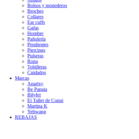
Bolsos y monederos
Broches
Collares
Ear cuffs
Gafas
Hombre
Pañolería
Pendientes
Piercings
Pulseras
Ropa
Tobilleras
Cuidados
Marcas
Anartxy
Be Papaia
Bilyfer
El Taller de Coqui
Martina K
Yehwang
REBAJAS