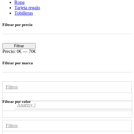
Ropa
Tarjeta regalo
Tobilleras
Filtrar por precio
Filtrar
Precio:
0€
—
70€
Filtrar por marca
Filtros
Filtrar por color
Anartxy
7
Filtros