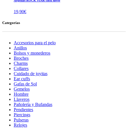
Argollas ROCK STAR click silver
19,90
€
Categorías
Accesorios para el pelo
Anillos
Bolsos y monederos
Broches
Charms
Collares
Cuidado de joyitas
Ear cuffs
Gafas de Sol
Gemelos
Hombre
Llaveros
Pañolería y Bufandas
Pendientes
Piercings
Pulseras
Relojes