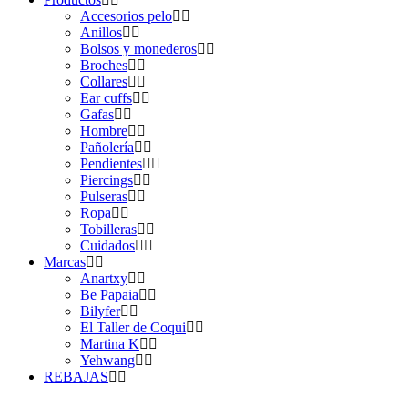
Accesorios pelo
Anillos
Bolsos y monederos
Broches
Collares
Ear cuffs
Gafas
Hombre
Pañolería
Pendientes
Piercings
Pulseras
Ropa
Tobilleras
Cuidados
Marcas
Anartxy
Be Papaia
Bilyfer
El Taller de Coqui
Martina K
Yehwang
REBAJAS