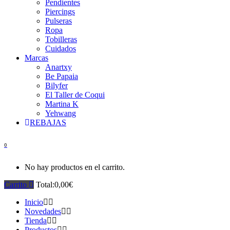
Pendientes
Piercings
Pulseras
Ropa
Tobilleras
Cuidados
Marcas
Anartxy
Be Papaia
Bilyfer
El Taller de Coqui
Martina K
Yehwang
REBAJAS
0
No hay productos en el carrito.
Carrito
Total:
0,00
€
Inicio
Novedades
Tienda
Productos