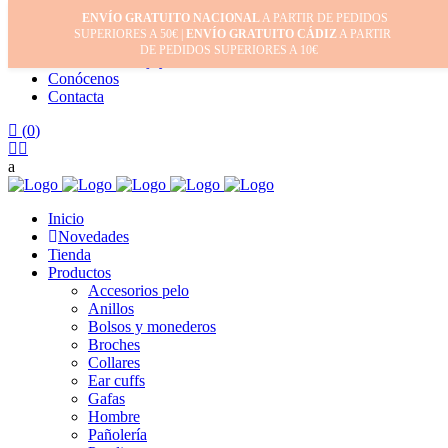
ENVÍO GRATUITO NACIONAL
A PARTIR DE PEDIDOS
Inicio
SUPERIORES A 50€ |
ENVÍO GRATUITO CÁDIZ
A PARTIR
Mi cuenta
DE PEDIDOS SUPERIORES A 10€
Cuidado de tus joyas
Conócenos
Contacta
(
0
)
Inicio
Novedades
Tienda
Productos
Accesorios pelo
Anillos
Bolsos y monederos
Broches
Collares
Ear cuffs
Gafas
Hombre
Pañolería