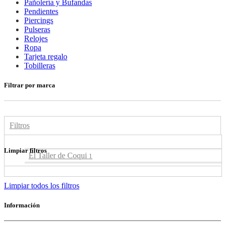
Pañolería y Bufandas
Pendientes
Piercings
Pulseras
Relojes
Ropa
Tarjeta regalo
Tobilleras
Filtrar por marca
Filtros
Limpiar filtros
El Taller de Coqui
1
Limpiar todos los filtros
Información