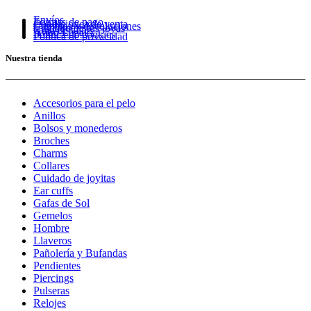
Envíos
Formas de pago
Condiciones de venta
Cambios y devoluciones
Cuidado de tus joyas
Guía de tallas
Aviso Legal
Política de cookies
Política de privacidad
Nuestra tienda
Accesorios para el pelo
Anillos
Bolsos y monederos
Broches
Charms
Collares
Cuidado de joyitas
Ear cuffs
Gafas de Sol
Gemelos
Hombre
Llaveros
Pañolería y Bufandas
Pendientes
Piercings
Pulseras
Relojes