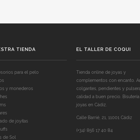
ESTRA TIENDA
EL TALLER DE COQUI
sorios para el pelo
Tienda online de joyas y
los
complementos con encanto. Ani
os y monederos
colgantes, pendientes y pulser
hes
calidad a buen precio. Bisutería
rms
joyas en Cádiz.
ares
Calle Barrié, 21, 11001 Cádiz
ado de joyitas
uffs
(+34) 856 17 40 84
s de Sol