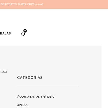
cuenta
Cuidado de tus joyas
Conócenos
Contacta
(
0
)
 DE PEDIDOS SUPERIORES A 10€
0
EBAJAS
sults
CATEGORÍAS
Accesorios para el pelo
Anillos