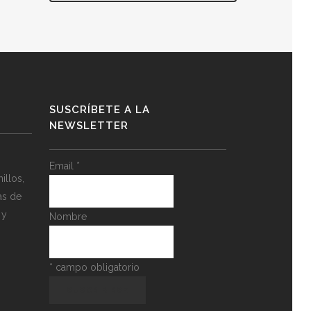
SUSCRÍBETE A LA
NEWSLETTER
Email
*
llos,
as de
 y
Nombre
*
campo obligatorio