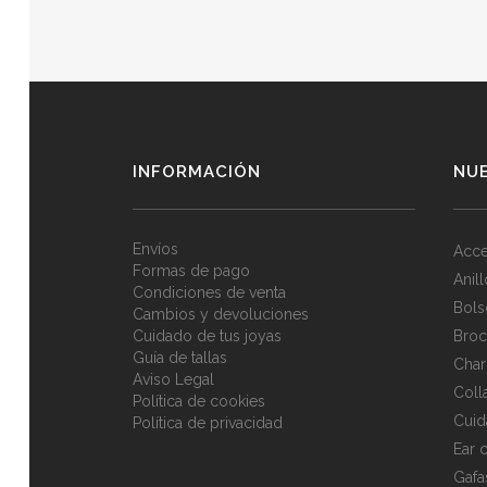
INFORMACIÓN
NU
Envíos
Acce
Formas de pago
Anil
Condiciones de venta
Bols
Cambios y devoluciones
Cuidado de tus joyas
Broc
Guía de tallas
Cha
Aviso Legal
Coll
Política de cookies
Cuid
Política de privacidad
Ear c
Gafa