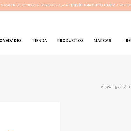
Inicio
Mi 
A PARTIR DE PEDIDOS SUPERIORES A 50€ |
ENVÍO GRATUITO CÁDIZ
A PARTIR
OVEDADES
TIENDA
PRODUCTOS
MARCAS
R
Showing all 2 re