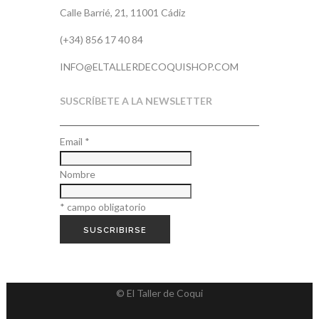
Calle Barrié, 21, 11001 Cádiz
(+34) 856 17 40 84
INFO@ELTALLERDECOQUISHOP.COM
SUSCRÍBETE A LA NEWSLETTER
Email
*
Nombre
*
campo obligatorio
© El Taller de Coqui