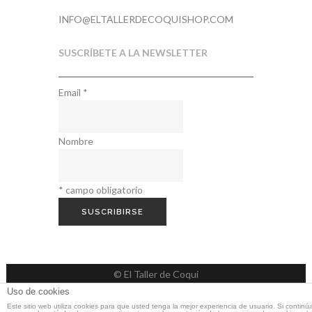
INFO@ELTALLERDECOQUISHOP.COM
SUSCRÍBETE A LA NEWSLETTER
Email
*
Nombre
*
campo obligatorio
© El Taller de Coqui
Uso de cookies
Este sitio web utiliza cookies para que usted tenga la mejor experiencia de usuario. Si continú
Web realizada por
Pablo Cappa
y