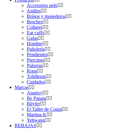
Accesorios pelo
Anillos
Bolsos y monederos
Broches
Collares
Ear cuffs
Gafas
Hombre
Pañolería
Pendientes
Piercings
Pulseras
Ropa
Tobilleras
Cuidados
Marcas
Anartxy
Be Papaia
Bilyfer
El Taller de Coqui
Martina K
Yehwang
REBAJAS