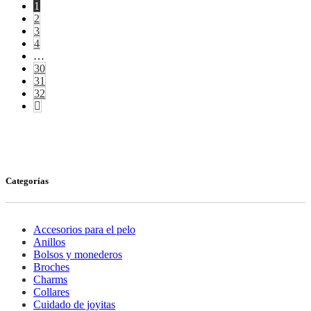
1
2
3
4
…
30
31
32
Categorías
Accesorios para el pelo
Anillos
Bolsos y monederos
Broches
Charms
Collares
Cuidado de joyitas