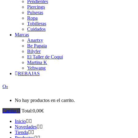
Pendientes
Piercings
Pulseras
Ropa
Tobilleras
Cuidados
Marcas
Anartxy
Be Papaia
Bilyfer
El Taller de Coqui
Martina K
Yehwang
REBAJAS
0
No hay productos en el carrito.
Carrito
Total:
0,00
€
Inicio
Novedades
Tienda
Productos