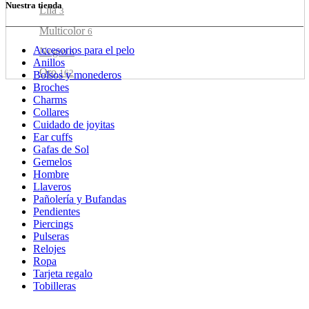
Nuestra tienda
Lila
3
Multicolor
6
Accesorios para el pelo
Negro
6
Anillos
Oro
162
Bolsos y monederos
Broches
Oro Rosa
1
Charms
Collares
Pastel
2
Cuidado de joyitas
Plata
182
Ear cuffs
Gafas de Sol
Rojo
1
Gemelos
Hombre
Rosa
1
Llaveros
Rosa / Celeste
1
Pañolería y Bufandas
Pendientes
Turquesa
7
Piercings
Pulseras
Verde
7
Relojes
Verde Agua
1
Ropa
Tarjeta regalo
Tobilleras