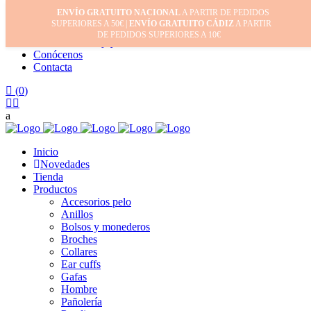
ENVÍO GRATUITO NACIONAL
A PARTIR DE PEDIDOS
Inicio
SUPERIORES A 50€ |
ENVÍO GRATUITO CÁDIZ
A PARTIR
Mi cuenta
DE PEDIDOS SUPERIORES A 10€
Cuidado de tus joyas
Conócenos
Contacta
(
0
)
Inicio
Novedades
Tienda
Productos
Accesorios pelo
Anillos
Bolsos y monederos
Broches
Collares
Ear cuffs
Gafas
Hombre
Pañolería