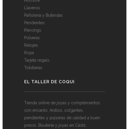
Hombre
Llaveros
Pañolería y Bufandas
Pendientes
Piercings
Pulseras
Relojes
Ropa
Tarjeta regalo
Tobilleras
EL TALLER DE COQUI
Tienda online de joyas y complementos
con encanto. Anillos, colgantes,
pendientes y pulseras de calidad a buen
precio. Bisutería y joyas en Cádiz.