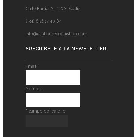
Calle Barrié, 21, 11001 Cádiz
(+34) 856 17 40 84
info@eltallerdecoquishop.com
SUSCRÍBETE A LA NEWSLETTER
Email
*
Nombre
*
campo obligatorio