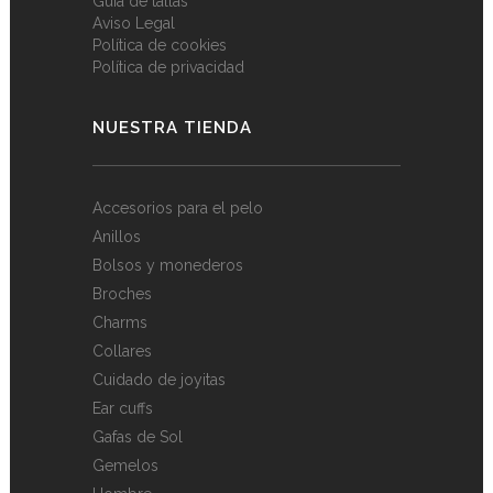
Guía de tallas
Aviso Legal
Política de cookies
Política de privacidad
NUESTRA TIENDA
Accesorios para el pelo
Anillos
Bolsos y monederos
Broches
Charms
Collares
Cuidado de joyitas
Ear cuffs
Gafas de Sol
Gemelos