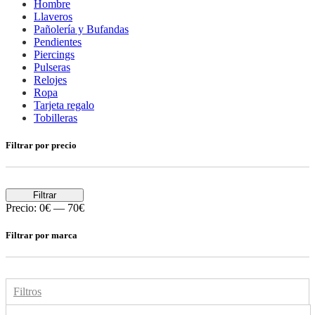
Hombre
Llaveros
Pañolería y Bufandas
Pendientes
Piercings
Pulseras
Relojes
Ropa
Tarjeta regalo
Tobilleras
Filtrar por precio
Filtrar
Precio:
0€
—
70€
Filtrar por marca
Filtros