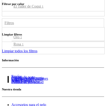
Filtrar por color
El Taller de Coqui
1
Filtros
Limpiar filtros
Oro
1
Rosa
1
Limpiar todos los filtros
Información
Envíos
Formas de pago
Condiciones de venta
Cambios y devoluciones
Cuidado de tus joyas
Guía de tallas
Aviso Legal
Política de cookies
Política de privacidad
Nuestra tienda
Accesorios para el pelo