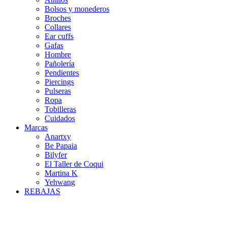
Bolsos y monederos
Broches
Collares
Ear cuffs
Gafas
Hombre
Pañolería
Pendientes
Piercings
Pulseras
Ropa
Tobilleras
Cuidados
Marcas
Anartxy
Be Papaia
Bilyfer
El Taller de Coqui
Martina K
Yehwang
REBAJAS