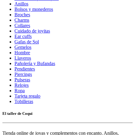
Anillos
Bolsos y monederos
Broches
Charms
Collares
Cuidado de joyitas
Ear cuffs
Gafas de Sol
Gemelos
Hombre
Llaveros
Pañolería y Bufandas
Pendientes
Piercings
Pulseras
Relojes
Ropa
Tarjeta regalo
Tobilleras
El taller de Coqui
Tienda online de joyas y complementos con encanto. Anillos,