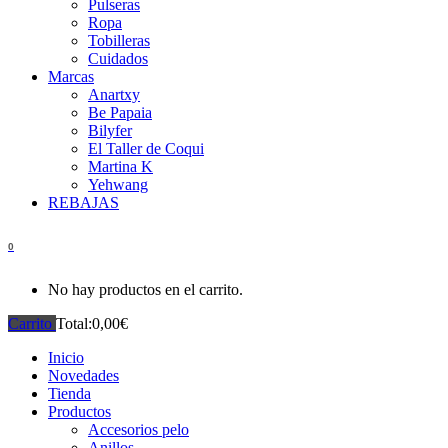
Pulseras
Ropa
Tobilleras
Cuidados
Marcas
Anartxy
Be Papaia
Bilyfer
El Taller de Coqui
Martina K
Yehwang
REBAJAS
0
No hay productos en el carrito.
Carrito
Total:
0,00
€
Inicio
Novedades
Tienda
Productos
Accesorios pelo
Anillos