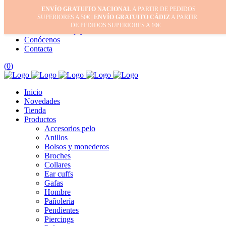
ENVÍO GRATUITO NACIONAL
A PARTIR DE PEDIDOS
Inicio
SUPERIORES A 50€ |
ENVÍO GRATUITO CÁDIZ
A PARTIR
Mi cuenta
DE PEDIDOS SUPERIORES A 10€
Cuidado de tus joyas
Conócenos
Contacta
(
0
)
Inicio
Novedades
Tienda
Productos
Accesorios pelo
Anillos
Bolsos y monederos
Broches
Collares
Ear cuffs
Gafas
Hombre
Pañolería
Pendientes
Piercings