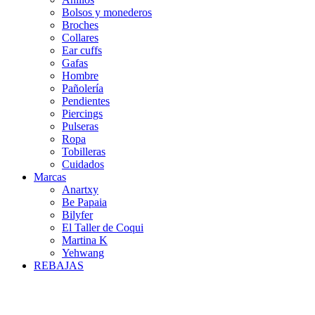
Bolsos y monederos
Broches
Collares
Ear cuffs
Gafas
Hombre
Pañolería
Pendientes
Piercings
Pulseras
Ropa
Tobilleras
Cuidados
Marcas
Anartxy
Be Papaia
Bilyfer
El Taller de Coqui
Martina K
Yehwang
REBAJAS