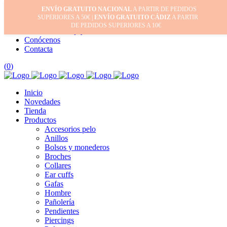
ENVÍO GRATUITO NACIONAL
A PARTIR DE PEDIDOS
Inicio
SUPERIORES A 50€ |
ENVÍO GRATUITO CÁDIZ
A PARTIR
Mi cuenta
DE PEDIDOS SUPERIORES A 10€
Cuidado de tus joyas
Conócenos
Contacta
(
0
)
Inicio
Novedades
Tienda
Productos
Accesorios pelo
Anillos
Bolsos y monederos
Broches
Collares
Ear cuffs
Gafas
Hombre
Pañolería
Pendientes
Piercings