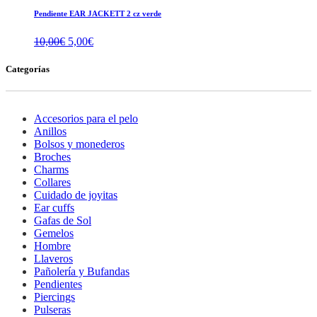
Pendiente EAR JACKETT 2 cz verde
El
El
10,00
€
5,00
€
precio
precio
original
actual
Categorías
era:
es:
10,00€.
5,00€.
Accesorios para el pelo
Anillos
Bolsos y monederos
Broches
Charms
Collares
Cuidado de joyitas
Ear cuffs
Gafas de Sol
Gemelos
Hombre
Llaveros
Pañolería y Bufandas
Pendientes
Piercings
Pulseras