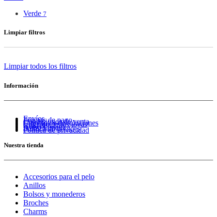
Verde
7
Limpiar filtros
Limpiar todos los filtros
Información
Envíos
Formas de pago
Condiciones de venta
Cambios y devoluciones
Cuidado de tus joyas
Guía de tallas
Aviso Legal
Política de cookies
Política de privacidad
Nuestra tienda
Accesorios para el pelo
Anillos
Bolsos y monederos
Broches
Charms