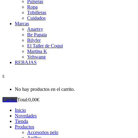
Pulseras
Ropa
Tobilleras
Cuidados
Marcas
Anartxy
Be Papaia
Bilyfer
El Taller de Coqui
Martina K
Yehwang
REBAJAS
0
No hay productos en el carrito.
Carrito
Total:
0,00
€
Inicio
Novedades
Tienda
Productos
Accesorios pelo
Anillos