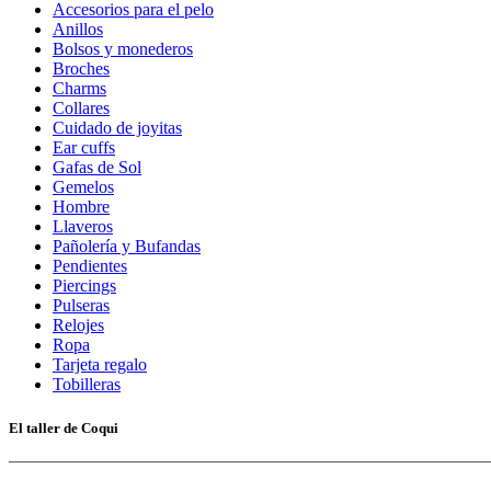
Accesorios para el pelo
Anillos
Bolsos y monederos
Broches
Charms
Collares
Cuidado de joyitas
Ear cuffs
Gafas de Sol
Gemelos
Hombre
Llaveros
Pañolería y Bufandas
Pendientes
Piercings
Pulseras
Relojes
Ropa
Tarjeta regalo
Tobilleras
El taller de Coqui