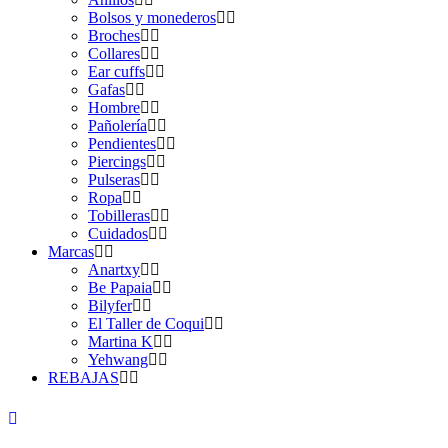
Bolsos y monederos
Broches
Collares
Ear cuffs
Gafas
Hombre
Pañolería
Pendientes
Piercings
Pulseras
Ropa
Tobilleras
Cuidados
Marcas
Anartxy
Be Papaia
Bilyfer
El Taller de Coqui
Martina K
Yehwang
REBAJAS