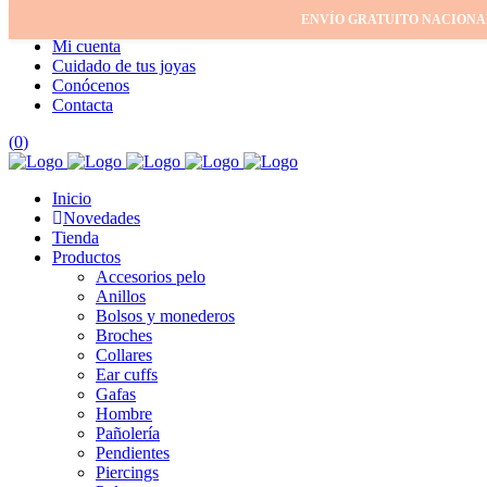
ENVÍO GRATUITO NACIONA
Inicio
Mi cuenta
Cuidado de tus joyas
Conócenos
Contacta
(
0
)
Inicio
Novedades
Tienda
Productos
Accesorios pelo
Anillos
Bolsos y monederos
Broches
Collares
Ear cuffs
Gafas
Hombre
Pañolería
Pendientes
Piercings