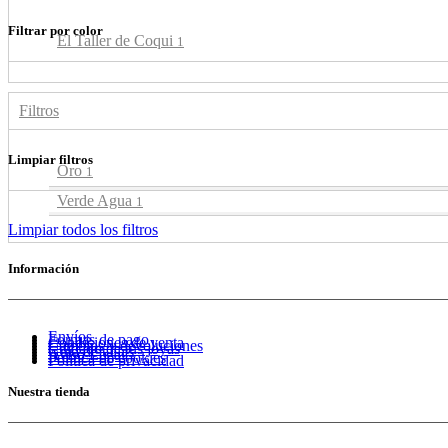
Filtrar por color
El Taller de Coqui
1
Filtros
Limpiar filtros
Oro
1
Verde Agua
1
Limpiar todos los filtros
Información
Envíos
Formas de pago
Condiciones de venta
Cambios y devoluciones
Cuidado de tus joyas
Guía de tallas
Aviso Legal
Política de cookies
Política de privacidad
Nuestra tienda