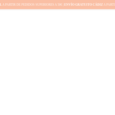
L
A PARTIR DE PEDIDOS SUPERIORES A 50€ |
ENVÍO GRATUITO CÁDIZ
A PARTI