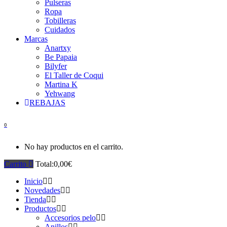
Pulseras
Ropa
Tobilleras
Cuidados
Marcas
Anartxy
Be Papaia
Bilyfer
El Taller de Coqui
Martina K
Yehwang
REBAJAS
0
No hay productos en el carrito.
Carrito
Total:
0,00
€
Inicio
Novedades
Tienda
Productos
Accesorios pelo
Anillos