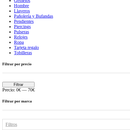
Gemelos
Hombre
Llaveros
Pañolería y Bufandas
Pendientes
Piercings
Pulseras
Relojes
Ropa
Tarjeta regalo
Tobilleras
Filtrar por precio
Filtrar
Precio:
0€
—
70€
Filtrar por marca
Filtros