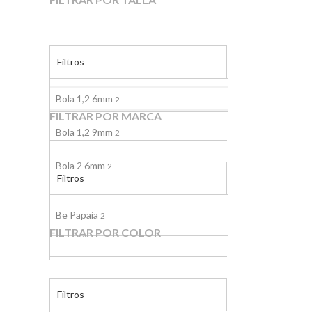
Filtros
Bola 1,2 6mm
2
FILTRAR POR MARCA
Bola 1,2 9mm
2
Bola 2 6mm
2
Filtros
Bola 2 9mm
1
Be Papaia
2
FILTRAR POR COLOR
Bola 2,9 6mm
1
Bola 2,9 9mm
1
Filtros