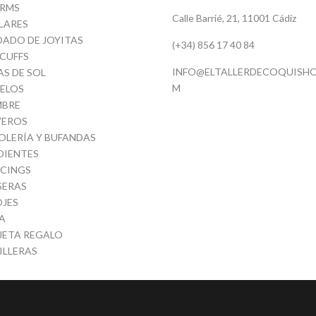
RMS
Calle Barrié, 21, 11001 Cádiz
LARES
DADO DE JOYITAS
(+34) 856 17 40 84
 CUFFS
INFO@ELTALLERDECOQUISHO
AS DE SOL
M
ELOS
BRE
VEROS
OLERÍA Y BUFANDAS
DIENTES
RCINGS
SERAS
OJES
A
JETA REGALO
ILLERAS