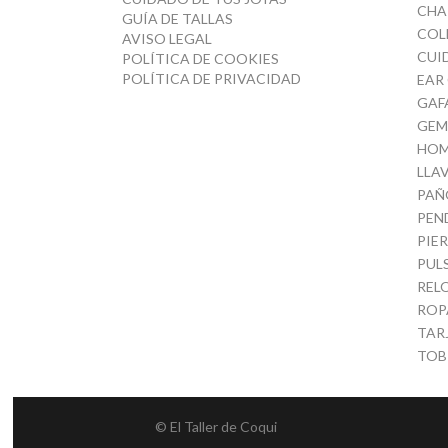
CHA
GUÍA DE TALLAS
COL
AVISO LEGAL
CUI
POLÍTICA DE COOKIES
POLÍTICA DE PRIVACIDAD
EAR
GAF
GEM
HOM
LLA
PAÑ
PEN
PIE
PUL
REL
ROP
TAR
TOB
© El Taller de Coqui