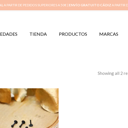
Inicio
M
AL
A PARTIR DE PEDIDOS SUPERIORES A 50€ |
ENVÍO GRATUITO CÁDIZ
A PARTIR 
EDADES
TIENDA
PRODUCTOS
MARCAS
Showing all 2 re