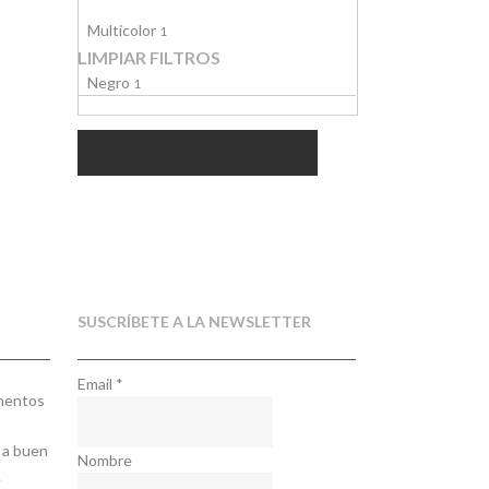
Multicolor
1
LIMPIAR FILTROS
Negro
1
Limpiar todos los filtros
SUSCRÍBETE A LA NEWSLETTER
Email
*
ementos
 a buen
Nombre
.