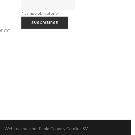
*
campo obligatorio
P.CO
Web realizada por
Pablo Cappa
y
Carolina SV