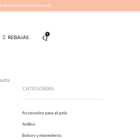
i cuenta
Cuidado de tus joyas
Conócenos
Contacta
(
0
)
DE PEDIDOS SUPERIORES A 10€
0
REBAJAS
sults
CATEGORÍAS
Accesorios para el pelo
Anillos
Bolsos y monederos