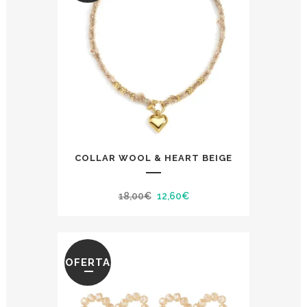
COLLAR WOOL & HEART BEIGE
El
El
18,00
€
12,60
€
precio
precio
original
actual
era:
es:
OFERTA
18,00€.
12,60€.