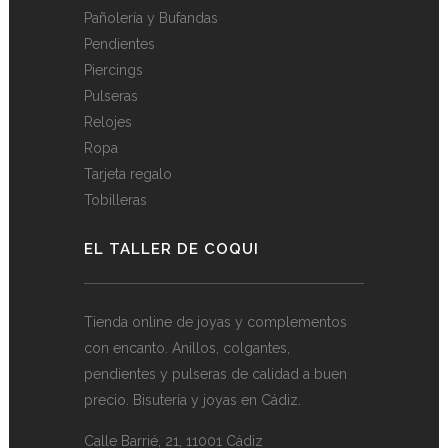
Pañolería y Bufandas
Pendientes
Piercings
Pulseras
Relojes
Ropa
Tarjeta regalo
Tobilleras
EL TALLER DE COQUI
Tienda online de joyas y complementos
con encanto. Anillos, colgantes,
pendientes y pulseras de calidad a buen
precio. Bisutería y joyas en Cádiz.
Calle Barrié, 21, 11001 Cádiz