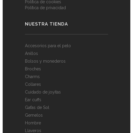
Política de cookies
Política de privacidad
NUESTRA TIENDA
Accesorios para el pelo
Anillos
Bolsos y monederos
Broches
Charms
Collares
Cuidado de joyitas
Ear cuffs
Gafas de Sol
Gemelos
Hombre
Llaveros