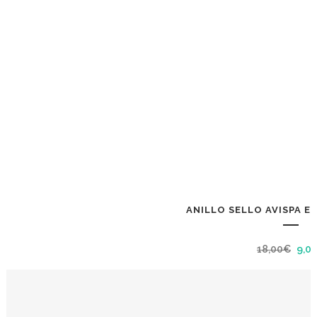
ANILLO SELLO AVISPA E
El
18,00
€
9,0
prec
orig
era: