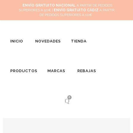
Inicio
Mi cuenta
Cuidado de tus joyas
Conócenos
Contacta
ENVÍO GRATUITO NACIONAL
A PARTIR DE PEDIDOS
SUPERIORES A 50€ |
ENVÍO GRATUITO CÁDIZ
A PARTIR
(
0
)
DE PEDIDOS SUPERIORES A 10€
INICIO
NOVEDADES
TIENDA
PRODUCTOS
MARCAS
REBAJAS
0