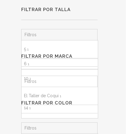
FILTRAR POR TALLA
Filtros
5
1
FILTRAR POR MARCA
6
1
10
1
Filtros
12
1
El Taller de Coqui
1
FILTRAR POR COLOR
14
1
16
1
Filtros