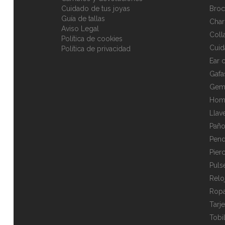
Cuidado de tus joyas
Broc
Guía de tallas
Cha
Aviso Legal
Coll
Política de cookies
Cuid
Política de privacidad
Ear c
Gafa
Gem
Hom
Llav
Paño
Pend
Pier
Puls
Relo
Rop
Tarj
Tobi