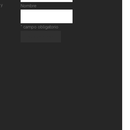
 y
Nombre
*
campo obligatorio