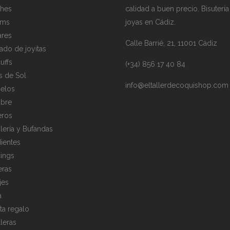
hes
calidad a buen precio. Bisutería
rms
joyas en Cádiz.
ares
Calle Barrié, 21, 11001 Cádiz
ado de joyitas
uffs
(+34) 856 17 40 84
s de Sol
info@eltallerdecoquishop.com
elos
bre
eros
lería y Bufandas
ientes
cings
eras
jes
a
eta regalo
lleras