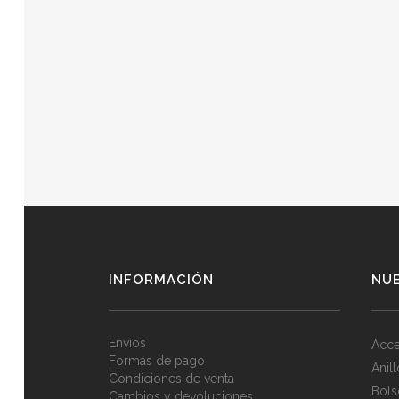
INFORMACIÓN
NU
Envíos
Acce
Formas de pago
Anil
Condiciones de venta
Bols
Cambios y devoluciones