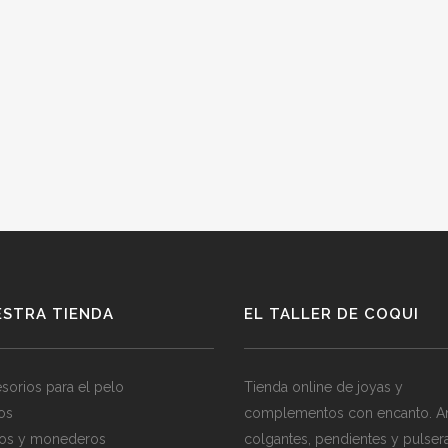
ESTRA TIENDA
EL TALLER DE COQUI
sorios para el pelo
Tienda online de joyas y
los
complementos con encanto. Ani
os y monederos
colgantes, pendientes y pulser