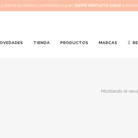
Inicio
M
A PARTIR DE PEDIDOS SUPERIORES A 50€ |
ENVÍO GRATUITO CÁDIZ
A PARTIR
OVEDADES
TIENDA
PRODUCTOS
MARCAS
R
Mostrando el resu