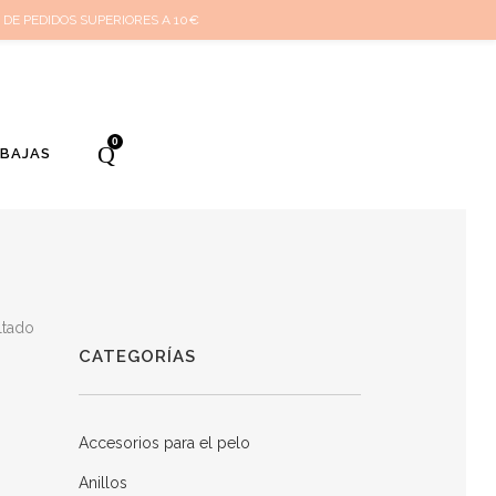
i cuenta
Cuidado de tus joyas
Conócenos
Contacta
(
0
)
 DE PEDIDOS SUPERIORES A 10€
0
EBAJAS
ltado
CATEGORÍAS
Accesorios para el pelo
Anillos