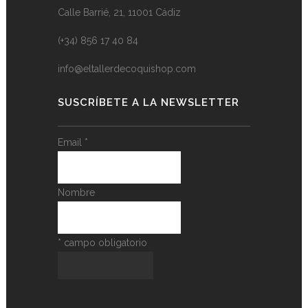
Calle Barrié, 21, 11001 Cádiz
(+34) 856 17 40 84
info@eltallerdecoquishop.com
SUSCRÍBETE A LA NEWSLETTER
Email
*
Nombre
*
campo obligatorio