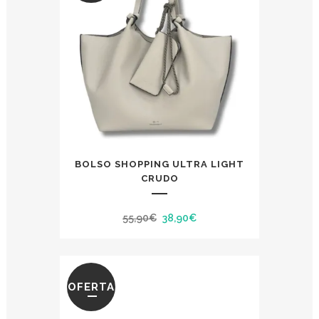
BOLSO SHOPPING ULTRA LIGHT
CRUDO
El
El
55,90
€
38,90
€
precio
precio
original
actual
era:
es:
OFERTA
55,90€.
38,90€.