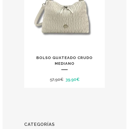
BOLSO GUATEADO CRUDO
MEDIANO
El
El
57,90
€
39,90
€
precio
precio
original
actual
era:
es:
57,90€.
39,90€.
CATEGORÍAS