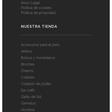
Aviso Legal
Política de cookies
Política de privacidad
NUESTRA TIENDA
Accesorios para el pelo
Anillos
Bolsos y monederos
Broches
Charms
Collares
Cuidado de joyitas
Ear cuffs
Gafas de Sol
Gemelos
Hombre