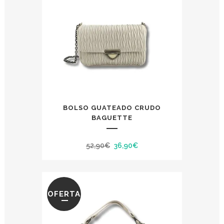
BOLSO GUATEADO CRUDO
BAGUETTE
El
El
52,90
€
36,90
€
precio
precio
original
actual
era:
es:
OFERTA
52,90€.
36,90€.