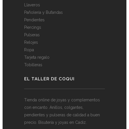
Llaveros
Pañolería y Bufandas
Pendientes
Piercings
Pulseras
Relojes
Ropa
Tarjeta regalo
Tobilleras
EL TALLER DE COQUI
Tienda online de joyas y complementos
con encanto. Anillos, colgantes,
pendientes y pulseras de calidad a buen
precio. Bisutería y joyas en Cádiz.