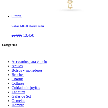
Oferta
Collar FAITH charms negro
El
El
26,90
€
13,45
€
precio
precio
original
actual
Categorías
era:
es:
26,90€.
13,45€.
Accesorios para el pelo
Anillos
Bolsos y monederos
Broches
Charms
Collares
Cuidado de joyitas
Ear cuffs
Gafas de Sol
Gemelos
Hombre