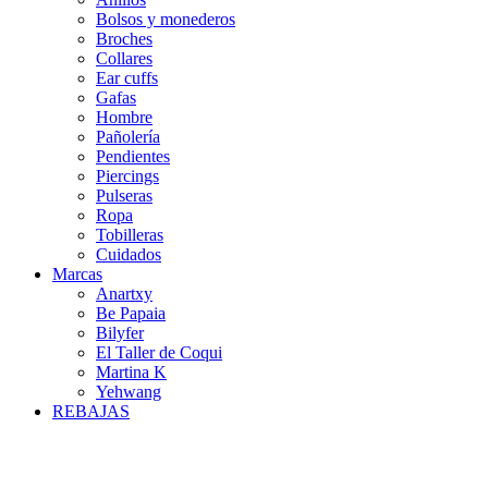
Bolsos y monederos
Broches
Collares
Ear cuffs
Gafas
Hombre
Pañolería
Pendientes
Piercings
Pulseras
Ropa
Tobilleras
Cuidados
Marcas
Anartxy
Be Papaia
Bilyfer
El Taller de Coqui
Martina K
Yehwang
REBAJAS