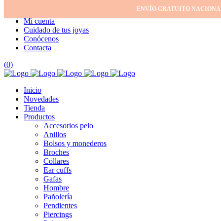
ENVÍO GRATUITO NACIONA
Inicio
Mi cuenta
Cuidado de tus joyas
Conócenos
Contacta
(
0
)
Inicio
Novedades
Tienda
Productos
Accesorios pelo
Anillos
Bolsos y monederos
Broches
Collares
Ear cuffs
Gafas
Hombre
Pañolería
Pendientes
Piercings