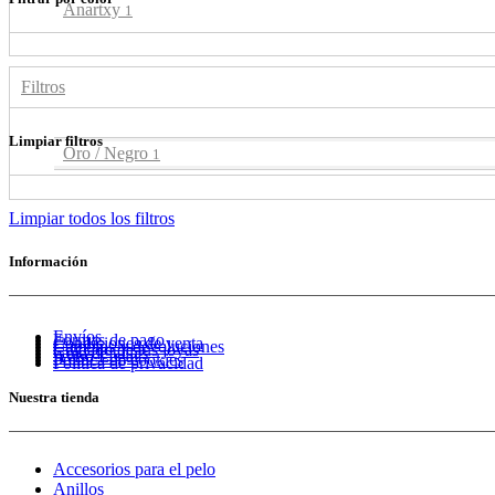
Anartxy
1
Filtros
Limpiar filtros
Oro / Negro
1
Limpiar todos los filtros
Información
Envíos
Formas de pago
Condiciones de venta
Cambios y devoluciones
Cuidado de tus joyas
Guía de tallas
Aviso Legal
Política de cookies
Política de privacidad
Nuestra tienda
Accesorios para el pelo
Anillos