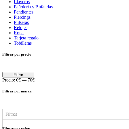
Llaveros
Pañolería y Bufandas
Pendientes
Piercings
Pulseras
Relojes
Ropa
Tarjeta regalo
Tobilleras
Filtrar por precio
Filtrar
Precio:
0€
—
70€
Filtrar por marca
Filtros
Filtrar por color