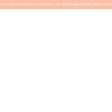
L
A PARTIR DE PEDIDOS SUPERIORES A 50€ |
ENVÍO GRATUITO CÁDIZ
A PARTI