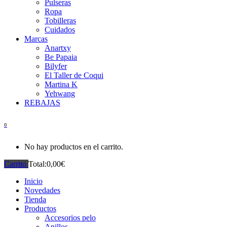
Pulseras
Ropa
Tobilleras
Cuidados
Marcas
Anartxy
Be Papaia
Bilyfer
El Taller de Coqui
Martina K
Yehwang
REBAJAS
0
No hay productos en el carrito.
Carrito
Total:
0,00
€
Inicio
Novedades
Tienda
Productos
Accesorios pelo
Anillos