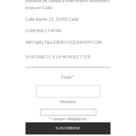
pulseras de calidad a buen precio. Bisutería y
joyas en Cádiz.
Calle Barrié, 21, 11001 Cádiz
(+34) 856 17 40 84
INFO@ELTALLERDECOQUISHOP.COM
SUSCRÍBETE A LA NEWSLETTER
Email
*
Nombre
*
campo obligatorio