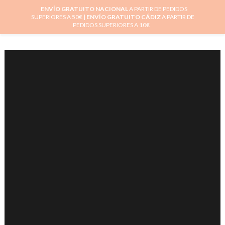
ENVÍO GRATUITO NACIONAL
A PARTIR DE PEDIDOS
SUPERIORES A 50€ |
ENVÍO GRATUITO CÁDIZ
A PARTIR DE
PEDIDOS SUPERIORES A 10€
0