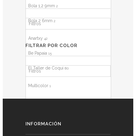
Bola 1,2 9mm
2
Bola 2 6mm
2
Filtros
Bola 2 9mm
1
Anartxy
42
FILTRAR POR COLOR
Bola 2,9 6mm
1
Be Papaia
15
Bola 2,9 9mm
1
El Taller de Coqui
80
Filtros
Grande
1
Multicolor
1
Pequeña
1
Negro
2
Oro
66
INFORMACIÓN
Oro Rosa
1