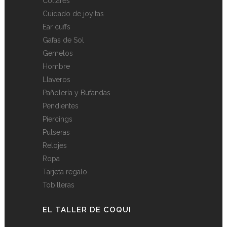
Collares
Cuidado de joyitas
Ear cuffs
Gafas de Sol
Gemelos
Hombre
Llaveros
Pañolería y Bufandas
Pendientes
Piercings
Pulseras
Relojes
Ropa
Tarjeta regalo
Tobilleras
EL TALLER DE COQUI