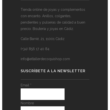
Tienda online de joyas y complementos
con encanto. Anillos, colgantes,
pendientes y pulseras de calidad a buen
precio. Bisutería y joyas en Cádiz.
Calle Barrié, 21, 11001 Cádiz
(+34) 856 17 40 84
info@eltallerdecoquishop.com
SUSCRÍBETE A LA NEWSLETTER
Email
*
Nombre