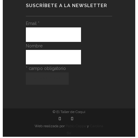
SUSCRÍBETE A LA NEWSLETTER
Email
*
Nombre
*
campo obligatorio
© El Taller de Coqui
Web realizada por
Pablo Cappa
y
Carolina
SV