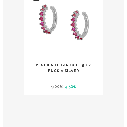
PENDIENTE EAR CUFF 5 CZ
FUCSIA SILVER
El
El
9,00
€
4,50
€
precio
precio
original
actual
era:
es:
9,00€.
4,50€.