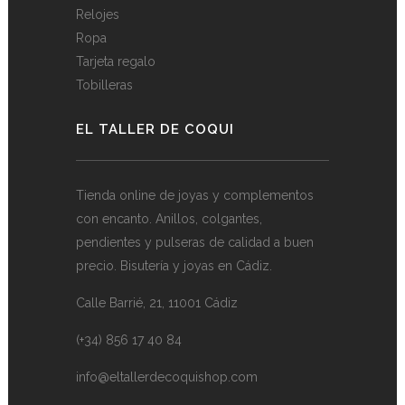
Relojes
Ropa
Tarjeta regalo
Tobilleras
EL TALLER DE COQUI
Tienda online de joyas y complementos
con encanto. Anillos, colgantes,
pendientes y pulseras de calidad a buen
precio. Bisutería y joyas en Cádiz.
Calle Barrié, 21, 11001 Cádiz
(+34) 856 17 40 84
info@eltallerdecoquishop.com