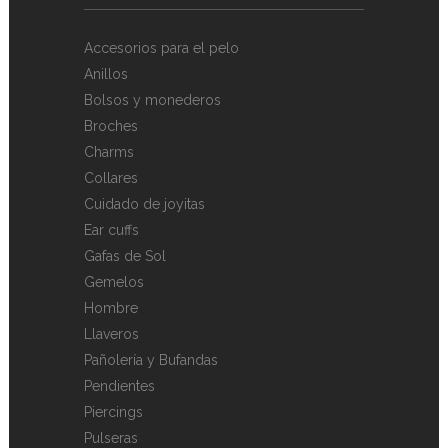
Accesorios para el pelo
Anillos
Bolsos y monederos
Broches
Charms
Collares
Cuidado de joyitas
Ear cuffs
Gafas de Sol
Gemelos
Hombre
Llaveros
Pañolería y Bufandas
Pendientes
Piercings
Pulseras