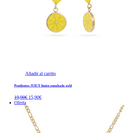
Añadir al carrito
Pendientes JUICY limón esmaltado gold
El
El
19,90
€
15,90
€
precio
precio
Oferta
original
actual
era:
es:
19,90€.
15,90€.