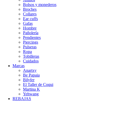
Bolsos y monederos
Broches
Collares
Ear cuffs
Gafas
Hombre
Pañolería
Pendientes
Piercings
Pulseras
Ropa
Tobilleras
Cuidados
Marcas
Anartxy
Be Papaia
Bilyfer
El Taller de Coqui
Martina K
Yehwang
REBAJAS