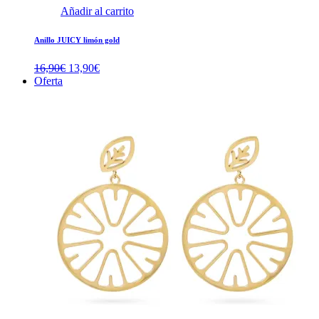
Añadir al carrito
Anillo JUICY limón gold
El
El
16,90
€
13,90
€
precio
precio
Oferta
original
actual
era:
es:
16,90€.
13,90€.