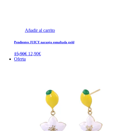
Añadir al carrito
Pendientes JUICY naranja esmaltada gold
El
El
15,90
€
12,90
€
precio
precio
Oferta
original
actual
era:
es:
15,90€.
12,90€.