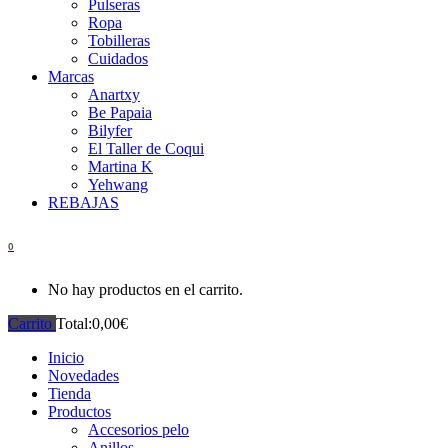
Pulseras
Ropa
Tobilleras
Cuidados
Marcas
Anartxy
Be Papaia
Bilyfer
El Taller de Coqui
Martina K
Yehwang
REBAJAS
0
No hay productos en el carrito.
Carrito
Total:
0,00
€
Inicio
Novedades
Tienda
Productos
Accesorios pelo
Anillos