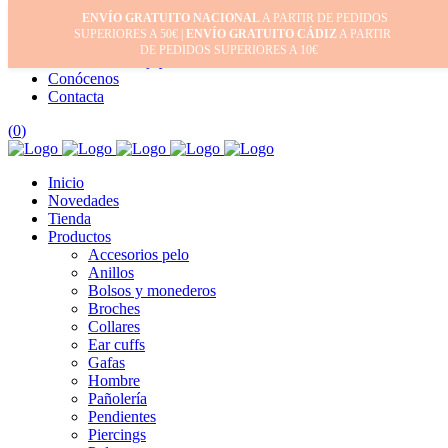
ENVÍO GRATUITO NACIONAL
A PARTIR DE PEDIDOS
Inicio
SUPERIORES A 50€ |
ENVÍO GRATUITO CÁDIZ
A PARTIR
Mi cuenta
DE PEDIDOS SUPERIORES A 10€
Cuidado de tus joyas
Conócenos
Contacta
(
0
)
Inicio
Novedades
Tienda
Productos
Accesorios pelo
Anillos
Bolsos y monederos
Broches
Collares
Ear cuffs
Gafas
Hombre
Pañolería
Pendientes
Piercings