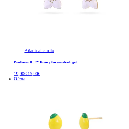
Añadir al carrito
Pendientes JUICY limón y flor esmaltado gold
El
El
19,90
€
15,90
€
precio
precio
Oferta
original
actual
era:
es:
19,90€.
15,90€.