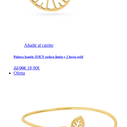
Añadir al carrito
Pulsera bangle JUICY rodaja limón y 2 hojas gold
El
El
22,90
€
18,90
€
precio
precio
Oferta
original
actual
era:
es:
22,90€.
18,90€.