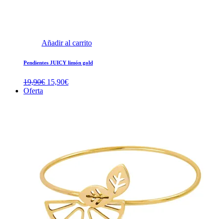
Añadir al carrito
Pendientes JUICY limón gold
El
El
19,90
€
15,90
€
precio
precio
Oferta
original
actual
era:
es:
19,90€.
15,90€.