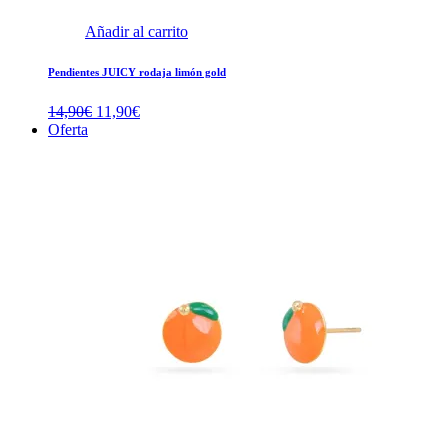
Añadir al carrito
Pendientes JUICY rodaja limón gold
El
El
14,90
€
11,90
€
precio
precio
Oferta
original
actual
era:
es:
14,90€.
11,90€.