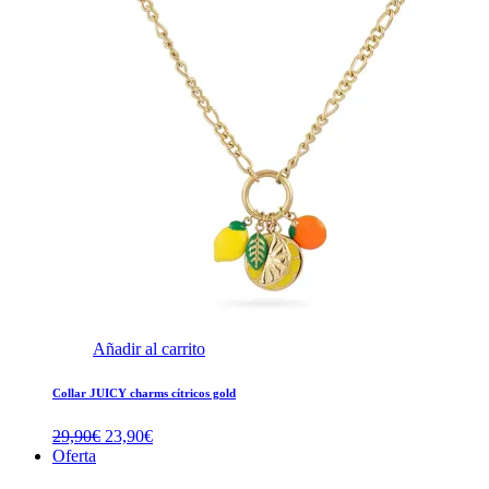
Añadir al carrito
Collar JUICY charms cítricos gold
El
El
29,90
€
23,90
€
precio
precio
Oferta
original
actual