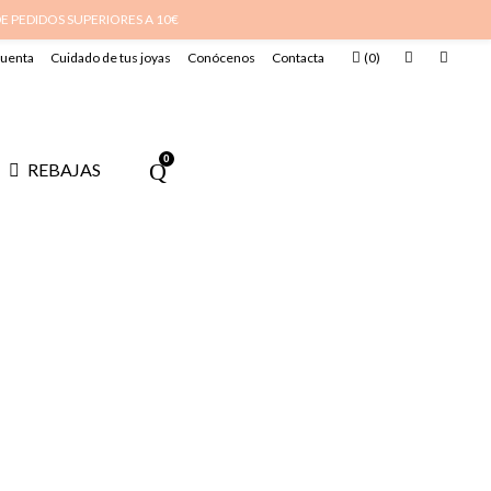
DE PEDIDOS SUPERIORES A 10€
cuenta
Cuidado de tus joyas
Conócenos
Contacta
(
0
)
0
REBAJAS