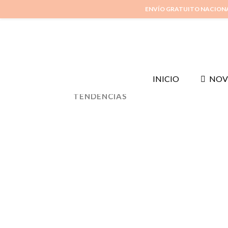
ENVÍO GRATUITO NACION
INICIO
NOV
ALL
IDEAS PARA REGALAR
N
TENDENCIAS
PERSONALIZA TU ANI
INTERCAMBIABLE
¡Hola a todos! Hoy os traigo una entrada expr
mostraros lo último en joyas personalizables: el
intercambiable de Anartxy. Este original anillo