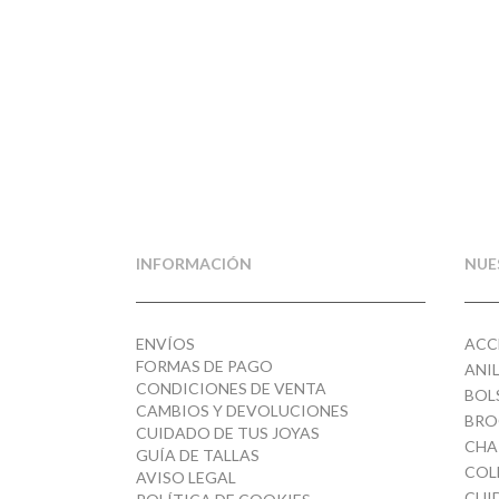
elementos de distintos grosores que puedes añ
anillo con diferentes combinaciones, para crear 
totalmente personalizado. ¡Las posibilidades
INFORMACIÓN
NUE
ENVÍOS
ACC
FORMAS DE PAGO
ANI
CONDICIONES DE VENTA
BOL
CAMBIOS Y DEVOLUCIONES
BRO
CUIDADO DE TUS JOYAS
CHA
GUÍA DE TALLAS
COL
AVISO LEGAL
CUI