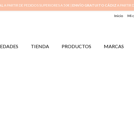
AL
A PARTIR DE PEDIDOS SUPERIORES A 50€ |
ENVÍO GRATUITO CÁDIZ
A PARTIR 
Inicio
Mi 
EDADES
TIENDA
PRODUCTOS
MARCAS
OTICIAS
NOVEDADES
SIN CATEGORÍA
LLO
EAR JACKET. LOS
PENDIENTES DE MODA
és para
¡Hola a todos! Hoy os traigo un tema que me encanta,
 anillo
pues soy muy adicta a este tipo de joya tan original: Los
 trae 6
pendientes EAR JACKET. Con este nombre tan raro os