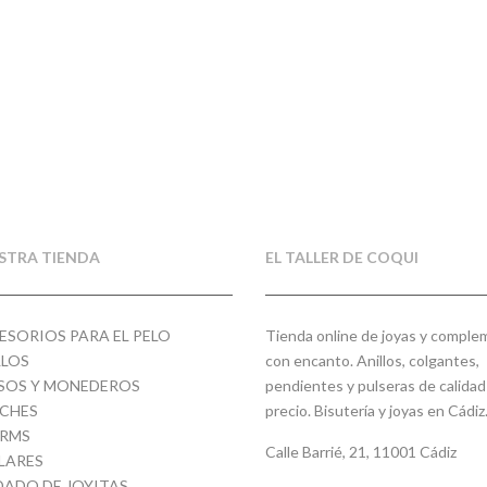
adir al
preguntaréis, ¿eso qué es? Pues es un tipo de pendiente
un anillo
que por su forma...
...
STRA TIENDA
EL TALLER DE COQUI
ESORIOS PARA EL PELO
Tienda online de joyas y compl
LLOS
con encanto. Anillos, colgantes,
SOS Y MONEDEROS
pendientes y pulseras de calidad
CHES
precio. Bisutería y joyas en Cádiz
RMS
Calle Barrié, 21, 11001 Cádiz
LARES
DADO DE JOYITAS