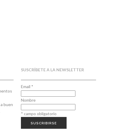
SUSCRÍBETE A LA NEWSLETTER
Email
*
ementos
Nombre
 a buen
.
*
campo obligatorio