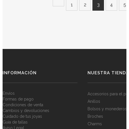
1
2
3
4
5
INFORMACIÓN
NUESTRA TIEND
Envíos
Accesorios para el pe
Formas de pago
Anillos
Condiciones de venta
Bolsos y monederos
Cambios y devoluciones
Cuidado de tus joyas
Broches
Guía de tallas
Charms
Aviso Legal