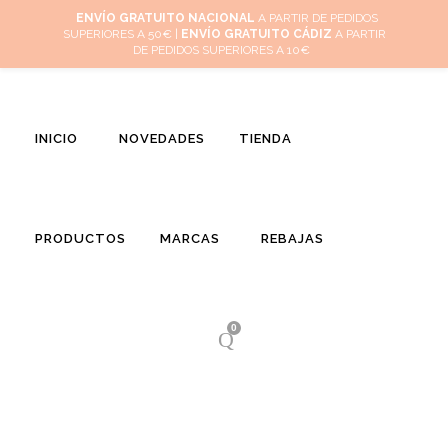
Inicio
Mi cuenta
Cuidado de tus joyas
Conócenos
Contacta
ENVÍO GRATUITO NACIONAL
A PARTIR DE PEDIDOS
SUPERIORES A 50€ |
ENVÍO GRATUITO CÁDIZ
A PARTIR
(
0
)
DE PEDIDOS SUPERIORES A 10€
INICIO
NOVEDADES
TIENDA
PRODUCTOS
MARCAS
REBAJAS
0