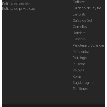
Collares
Política de cookies
Cuidado de joyitas
Política de privacidad
Ear cuffs
Gafas de Sol
Gemelos
Hombre
Llaveros
Pañolería y Bufandas
Pendientes
Piercings
Pulseras
Relojes
Ropa
Tarjeta regalo
Tobilleras