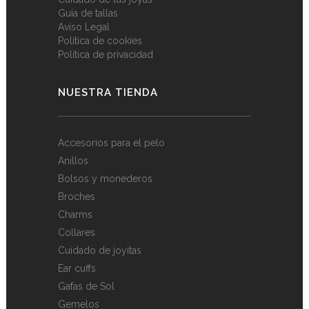
Guía de tallas
Aviso Legal
Política de cookies
Política de privacidad
NUESTRA TIENDA
Accesorios para el pelo
Anillos
Bolsos y monederos
Broches
Charms
Collares
Cuidado de joyitas
Ear cuffs
Gafas de Sol
Gemelos