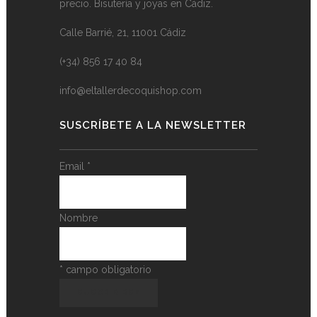
precio. Bisutería y joyas en Cádiz.
Calle Barrié, 21, 11001 Cádiz
(+34) 856 17 40 84
info@eltallerdecoquishop.com
SUSCRÍBETE A LA NEWSLETTER
Email
*
Nombre
*
campo obligatorio