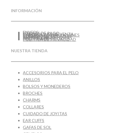
INFORMACIÓN
ENVÍOS
FORMAS DE PAGO
CONDICIONES DE VENTA
CAMBIOS Y DEVOLUCIONES
CUIDADO DE TUS JOYAS
GUÍA DE TALLAS
AVISO LEGAL
POLÍTICA DE COOKIES
POLÍTICA DE PRIVACIDAD
NUESTRA TIENDA
ACCESORIOS PARA EL PELO
ANILLOS
BOLSOS Y MONEDEROS
BROCHES
CHARMS
COLLARES
CUIDADO DE JOYITAS
EAR CUFFS
GAFAS DE SOL