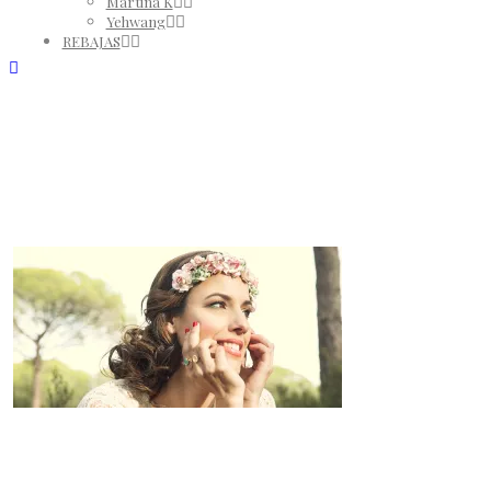
Martina K
Yehwang
REBAJAS