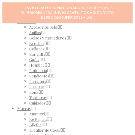
Inicio
ENVÍO GRATUITO NACIONAL
A PARTIR DE PEDIDOS
Novedades
SUPERIORES A 50€ |
ENVÍO GRATUITO CÁDIZ
A PARTIR
0
Tienda
DE PEDIDOS SUPERIORES A 10€
Productos
Accesorios pelo
Anillos
Bolsos y monederos
Broches
Collares
Ear cuffs
Gafas
Hombre
Pañolería
Pendientes
Piercings
Pulseras
Ropa
Tobilleras
Cuidados
Marcas
Anartxy
Be Papaia
Bilyfer
El Taller de Coqui