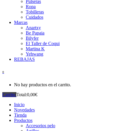
Pulseras
Ropa
Tobilleras
Cuidados
Marcas
Anartxy
Be Papaia
Bilyfer
El Taller de Coqui
Martina K
Yehwang
REBAJAS
0
No hay productos en el carrito.
Carrito
Total:
0,00
€
Inicio
Novedades
Tienda
Productos
Accesorios pelo
Anillos