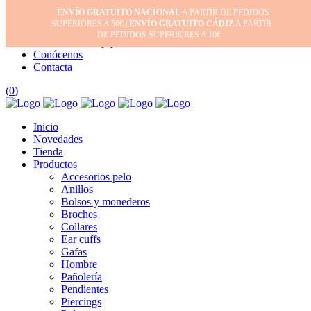
ENVÍO GRATUITO NACIONAL
A PARTIR DE PEDIDOS
Inicio
SUPERIORES A 50€ |
ENVÍO GRATUITO CÁDIZ
A PARTIR
Mi cuenta
DE PEDIDOS SUPERIORES A 10€
Cuidado de tus joyas
Conócenos
Contacta
(
0
)
Inicio
Novedades
Tienda
Productos
Accesorios pelo
Anillos
Bolsos y monederos
Broches
Collares
Ear cuffs
Gafas
Hombre
Pañolería
Pendientes
Piercings