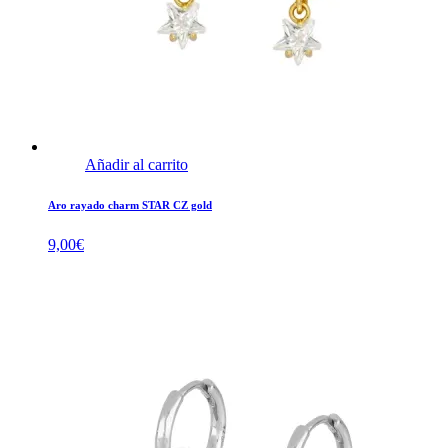
Añadir al carrito
Aro rayado charm STAR CZ gold
9,00
€