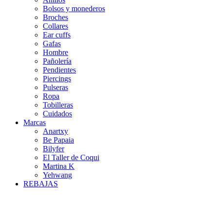
Bolsos y monederos
Broches
Collares
Ear cuffs
Gafas
Hombre
Pañolería
Pendientes
Piercings
Pulseras
Ropa
Tobilleras
Cuidados
Marcas
Anartxy
Be Papaia
Bilyfer
El Taller de Coqui
Martina K
Yehwang
REBAJAS