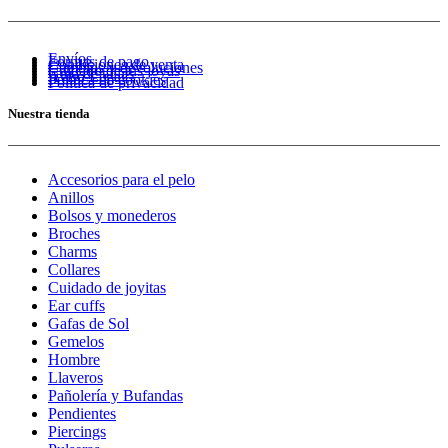
Envíos
Formas de pago
Condiciones de venta
Cambios y devoluciones
Cuidado de tus joyas
Guía de tallas
Aviso Legal
Política de cookies
Política de privacidad
Nuestra tienda
Accesorios para el pelo
Anillos
Bolsos y monederos
Broches
Charms
Collares
Cuidado de joyitas
Ear cuffs
Gafas de Sol
Gemelos
Hombre
Llaveros
Pañolería y Bufandas
Pendientes
Piercings