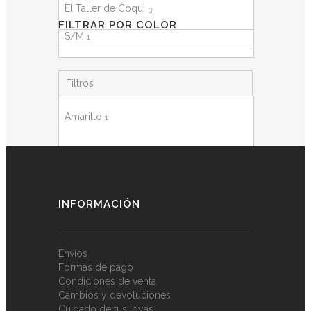
S
1
El Taller de Coqui
3
FILTRAR POR COLOR
S/M
1
Filtros
Amarillo
1
Crudo
1
Melocotón
1
INFORMACIÓN
Envíos
Formas de pago
Condiciones de venta
Cambios y devoluciones
Cuidado de tus joyas