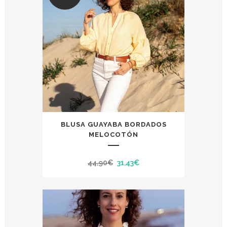
BLUSA GUAYABA BORDADOS
MELOCOTÓN
El
El
44,90
€
31,43
€
precio
precio
original
actual
era:
es:
44,90€.
31,43€.