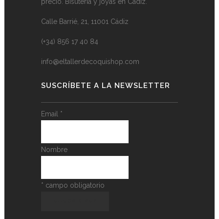
precio. Bisutería y joyas en Cádiz.
Calle Barrié, 21, 11001 Cádiz
(+34) 856 17 40 84
info@eltallerdecoquishop.com
SUSCRÍBETE A LA NEWSLETTER
Email
*
Nombre
*
campo obligatorio