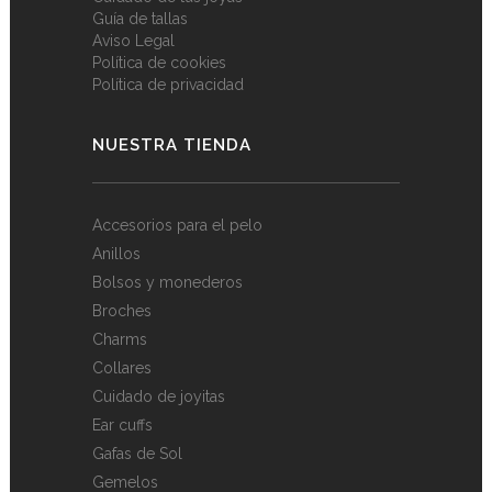
Guía de tallas
Aviso Legal
Política de cookies
Política de privacidad
NUESTRA TIENDA
Accesorios para el pelo
Anillos
Bolsos y monederos
Broches
Charms
Collares
Cuidado de joyitas
Ear cuffs
Gafas de Sol
Gemelos