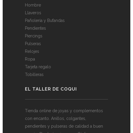
Hombre
Llaveros
Pañolería y Bufandas
Pendientes
Piercings
Pulseras
Relojes
Ropa
Tarjeta regalo
Tobilleras
EL TALLER DE COQUI
Tienda online de joyas y complementos
con encanto. Anillos, colgantes,
pendientes y pulseras de calidad a buen