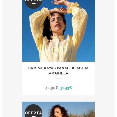
CAMISA RAYAS PANAL DE ABEJA
AMARILLA
El
El
44,90
€
31,43
€
precio
precio
original
actual
era:
es:
OFERTA
44,90€.
31,43€.