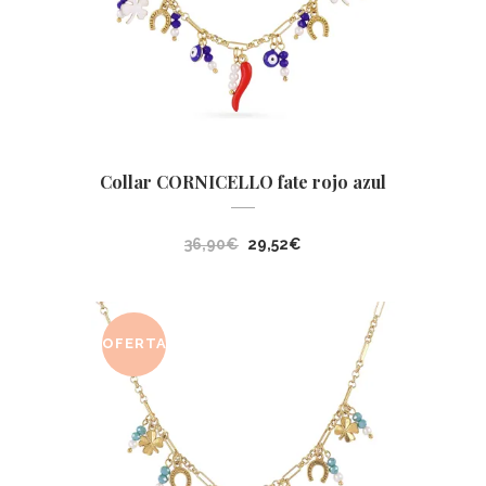
Collar CORNICELLO fate rojo azul
El
El
36,90
€
29,52
€
precio
precio
original
actual
era:
es:
OFERTA
36,90€.
29,52€.