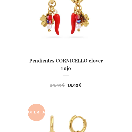
Pendientes CORNICELLO clover
rojo
El
El
19,90
€
15,92
€
precio
precio
original
actual
era:
es:
OFERTA
19,90€.
15,92€.