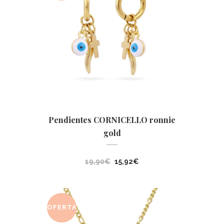
Pendientes CORNICELLO ronnie
gold
El
El
19,90
€
15,92
€
precio
precio
original
actual
era:
es:
OFERTA
19,90€.
15,92€.