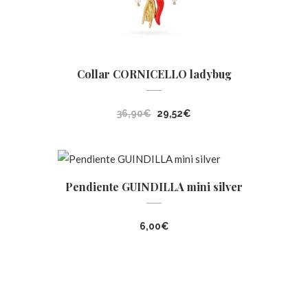
Collar CORNICELLO ladybug
El
El
36,90
€
29,52
€
precio
precio
original
actual
era:
es:
36,90€.
29,52€.
Pendiente GUINDILLA mini silver
6,00
€