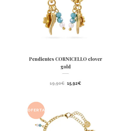
Pendientes CORNICELLO clover
gold
El
El
19,90
€
15,92
€
precio
precio
original
actual
era:
es:
OFERTA
19,90€.
15,92€.