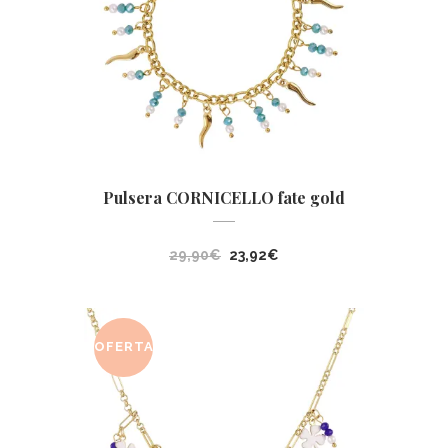
Pulsera CORNICELLO fate gold
El
El
29,90
€
23,92
€
precio
precio
original
actual
era:
es:
OFERTA
29,90€.
23,92€.