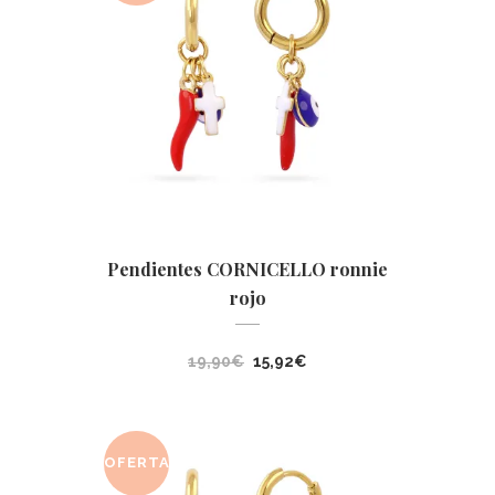
Pendientes CORNICELLO ronnie
rojo
El
El
19,90
€
15,92
€
precio
precio
original
actual
era:
es:
OFERTA
19,90€.
15,92€.