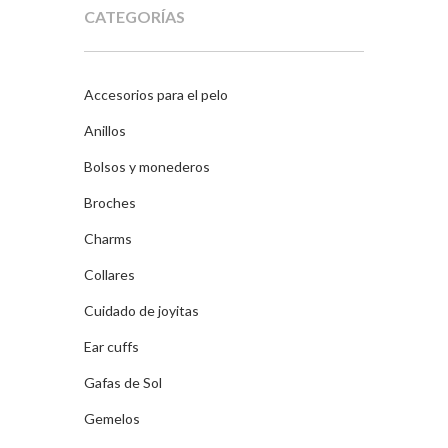
27,90€.
13,95€.
CATEGORÍAS
Accesorios para el pelo
Anillos
Bolsos y monederos
Broches
Charms
Collares
Cuidado de joyitas
Ear cuffs
Gafas de Sol
Gemelos