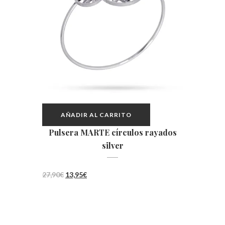
AÑADIR AL CARRITO
Pulsera MARTE círculos rayados
silver
El
El
27,90
€
13,95
€
precio
precio
original
actual
era:
es: