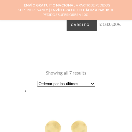
ENVÍO GRATUITO NACIONAL
A PARTIR DE PEDIDOS
0
SUPERIORES A 50€ |
ENVÍO GRATUITO CÁDIZ
A PARTIR DE
No hay productos en el carrito.
PEDIDOS SUPERIORES A 10€
Total:
0,00
€
CARRITO
Showing all 7 results