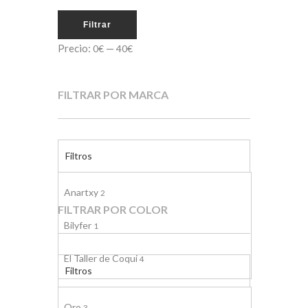
Filtrar
Precio:
—
0€
40€
FILTRAR POR MARCA
Filtros
Anartxy
2
FILTRAR POR COLOR
Bilyfer
1
El Taller de Coqui
4
Filtros
Oro
3