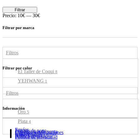
Filtrar
Precio:
10€
—
30€
Filtrar por marca
Filtros
Filtrar por color
El Taller de Coqui
8
YEHWANG
1
Filtros
Información
Oro
5
Plata
4
Envíos
Formas de pago
Condiciones de venta
Cambios y devoluciones
Cuidado de tus joyas
Guía de tallas
Aviso Legal
Política de cookies
Política de privacidad