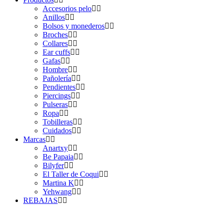
Accesorios pelo
Anillos
Bolsos y monederos
Broches
Collares
Ear cuffs
Gafas
Hombre
Pañolería
Pendientes
Piercings
Pulseras
Ropa
Tobilleras
Cuidados
Marcas
Anartxy
Be Papaia
Bilyfer
El Taller de Coqui
Martina K
Yehwang
REBAJAS