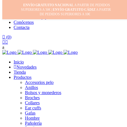
ENVÍO GRATUITO NACIONAL
A PARTIR DE PEDIDOS
Inicio
SUPERIORES A 50€ |
ENVÍO GRATUITO CÁDIZ
A PARTIR
Mi cuenta
DE PEDIDOS SUPERIORES A 10€
Cuidado de tus joyas
Conócenos
Contacta
(
0
)
Inicio
Novedades
Tienda
Productos
Accesorios pelo
Anillos
Bolsos y monederos
Broches
Collares
Ear cuffs
Gafas
Hombre
Pañolería