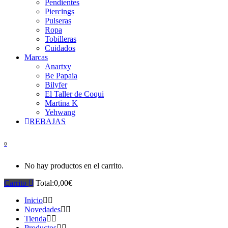
Pendientes
Piercings
Pulseras
Ropa
Tobilleras
Cuidados
Marcas
Anartxy
Be Papaia
Bilyfer
El Taller de Coqui
Martina K
Yehwang
REBAJAS
0
No hay productos en el carrito.
Carrito
Total:
0,00
€
Inicio
Novedades
Tienda
Productos