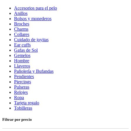
Accesorios para el pelo
Anillos
Bolsos y monederos
Broches
Charms
Collares
Cuidado de joyitas
Ear cuffs
Gafas de Sol
Gemelos
Hombre
Llaveros
Pañolería y Bufandas
Pendientes
Piercings
Pulseras
Relojes
Ropa
Tarjeta regalo
Tobilleras
Filtrar por precio