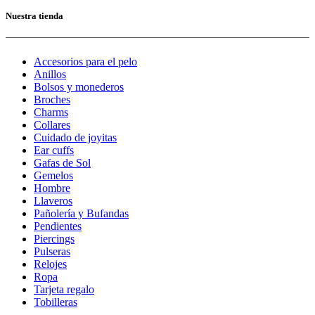
Nuestra tienda
Accesorios para el pelo
Anillos
Bolsos y monederos
Broches
Charms
Collares
Cuidado de joyitas
Ear cuffs
Gafas de Sol
Gemelos
Hombre
Llaveros
Pañolería y Bufandas
Pendientes
Piercings
Pulseras
Relojes
Ropa
Tarjeta regalo
Tobilleras