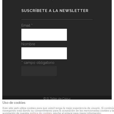
SUSCRÍBETE A LA NEWSLETTER
Email
*
Nombre
*
campo obligatorio
© El Taller de Coqui
Uso de cookies
Este sitio web utiliza cookies para que usted tenga la mejor experiencia de usuario. Si continú
Web realizada por
Pablo Cappa
y
Carolina
navegando está dando su consentimiento para la aceptación de las mencionadas cookies y la
aceptación de nuestra
política de cookies
, pinche el enlace para mayor información.