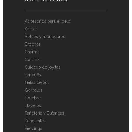
Accesorios para el pelo
Anillos
Bolsos y monederos
Broches
Charms
Collares
Cuidado de joyitas
Ear cuffs
Gafas de Sol
Gemelos
Hombre
Llaveros
Pañolería y Bufandas
Pendientes
Piercings