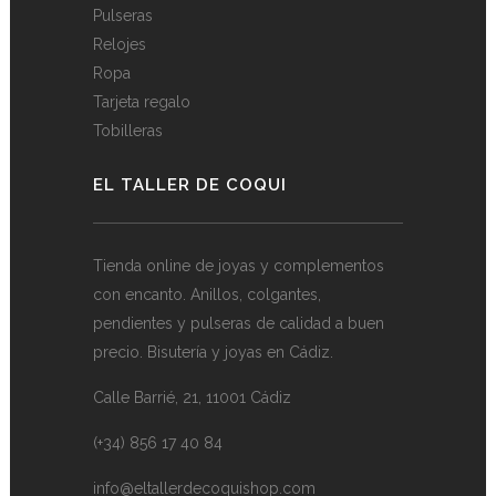
Pulseras
Relojes
Ropa
Tarjeta regalo
Tobilleras
EL TALLER DE COQUI
Tienda online de joyas y complementos
con encanto. Anillos, colgantes,
pendientes y pulseras de calidad a buen
precio. Bisutería y joyas en Cádiz.
Calle Barrié, 21, 11001 Cádiz
(+34) 856 17 40 84
info@eltallerdecoquishop.com