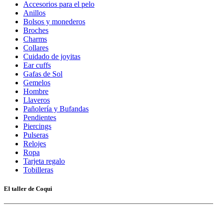
Accesorios para el pelo
Anillos
Bolsos y monederos
Broches
Charms
Collares
Cuidado de joyitas
Ear cuffs
Gafas de Sol
Gemelos
Hombre
Llaveros
Pañolería y Bufandas
Pendientes
Piercings
Pulseras
Relojes
Ropa
Tarjeta regalo
Tobilleras
El taller de Coqui