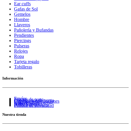
Ear cuffs
Gafas de Sol
Gemelos
Hombre
Llaveros
Pañolería y Bufandas
Pendientes
Piercings
Pulseras
Relojes
Ropa
Tarjeta regalo
Tobilleras
Información
Envíos
Formas de pago
Condiciones de venta
Cambios y devoluciones
Cuidado de tus joyas
Guía de tallas
Aviso Legal
Política de cookies
Política de privacidad
Nuestra tienda