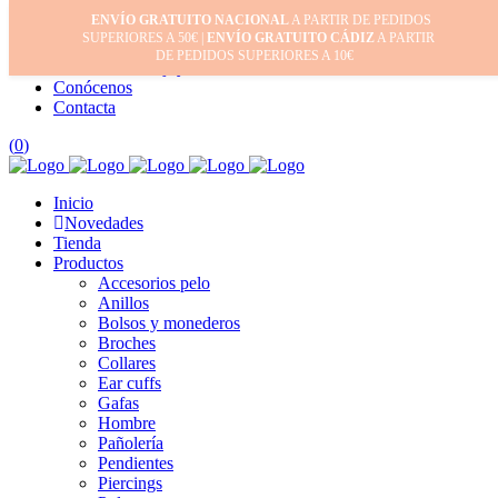
ENVÍO GRATUITO NACIONAL
A PARTIR DE PEDIDOS
Inicio
SUPERIORES A 50€ |
ENVÍO GRATUITO CÁDIZ
A PARTIR
Mi cuenta
DE PEDIDOS SUPERIORES A 10€
Cuidado de tus joyas
Conócenos
Contacta
(
0
)
Inicio
Novedades
Tienda
Productos
Accesorios pelo
Anillos
Bolsos y monederos
Broches
Collares
Ear cuffs
Gafas
Hombre
Pañolería
Pendientes
Piercings