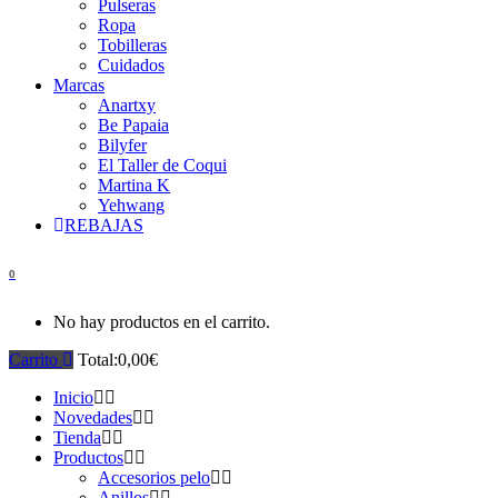
Pulseras
Ropa
Tobilleras
Cuidados
Marcas
Anartxy
Be Papaia
Bilyfer
El Taller de Coqui
Martina K
Yehwang
REBAJAS
0
No hay productos en el carrito.
Carrito
Total:
0,00
€
Inicio
Novedades
Tienda
Productos
Accesorios pelo
Anillos