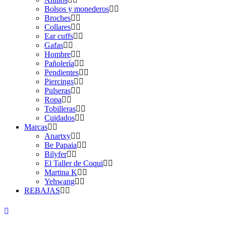
Bolsos y monederos
Broches
Collares
Ear cuffs
Gafas
Hombre
Pañolería
Pendientes
Piercings
Pulseras
Ropa
Tobilleras
Cuidados
Marcas
Anartxy
Be Papaia
Bilyfer
El Taller de Coqui
Martina K
Yehwang
REBAJAS