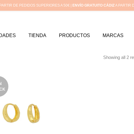
Inicio
Mi cu
PARTIR DE PEDIDOS SUPERIORES A 50€ |
ENVÍO GRATUITO CÁDIZ
A PARTIR 
DADES
TIENDA
PRODUCTOS
MARCAS
Showing all 2 re
N
CK