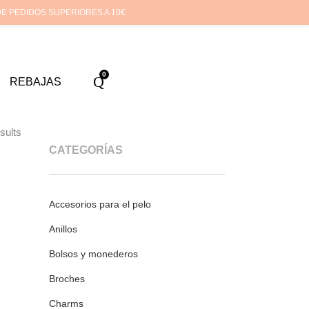
enta
Cuidado de tus joyas
Conócenos
Contacta
(
0
)
DE PEDIDOS SUPERIORES A 10€
0
REBAJAS
sults
CATEGORÍAS
Accesorios para el pelo
Anillos
Bolsos y monederos
Broches
Charms