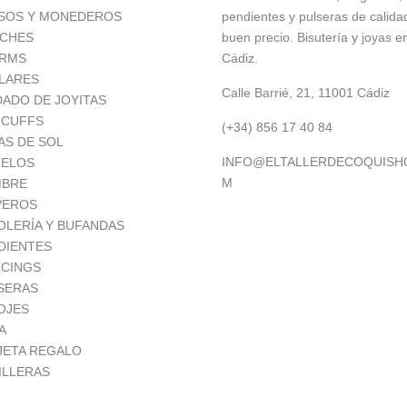
SOS Y MONEDEROS
pendientes y pulseras de calida
CHES
buen precio. Bisutería y joyas e
RMS
Cádiz.
LARES
Calle Barrié, 21, 11001 Cádiz
DADO DE JOYITAS
 CUFFS
(+34) 856 17 40 84
AS DE SOL
INFO@ELTALLERDECOQUISH
ELOS
M
BRE
VEROS
OLERÍA Y BUFANDAS
DIENTES
RCINGS
SERAS
OJES
A
JETA REGALO
ILLERAS