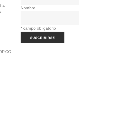
d a
Nombre
n
*
campo obligatorio
OP.CO