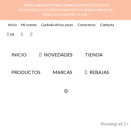
ENVÍO GRATUITO NACIONAL
A PARTIR DE PEDIDOS
SUPERIORES A 50€ |
ENVÍO GRATUITO CÁDIZ
A PARTIR DE
PEDIDOS SUPERIORES A 10€
Inicio
Mi cuenta
Cuidado de tus joyas
Conócenos
Contacta
(
0
)
INICIO
NOVEDADES
TIENDA
PRODUCTOS
MARCAS
REBAJAS
0
Showing all 2 re